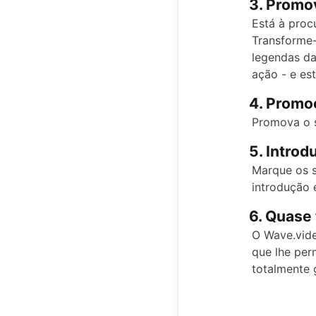
3. Promo
Está à proc
Transforme-
legendas da
ação - e es
4. Promo
Promova o s
5. Introd
Marque os s
introdução 
6. Quase 
O Wave.video
que lhe per
totalmente 