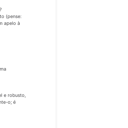
?
to (pense:
m apelo à
uma
el e robusto,
nte-o; é