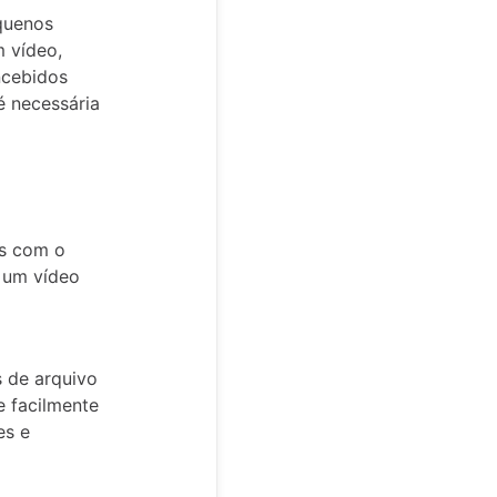
equenos
m vídeo,
ncebidos
é necessária
is com o
r um vídeo
s de arquivo
e facilmente
es e