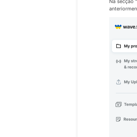
Na secção "
anteriormen