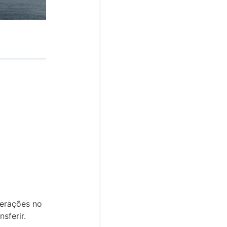
terações no
sferir.