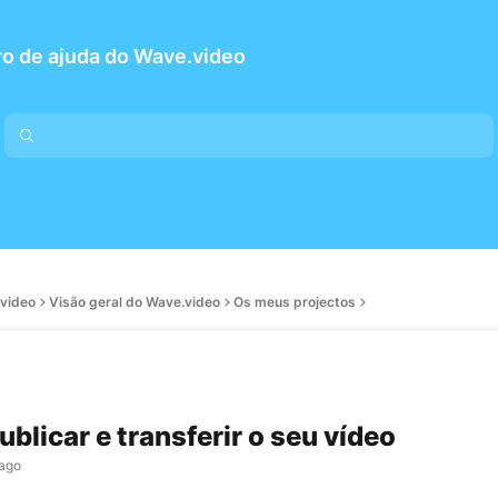
o de ajuda do Wave.video
.video
Visão geral do Wave.video
Os meus projectos
blicar e transferir o seu vídeo
 ago