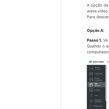
A opção de 
wave.video.
Para descar
Opção A:
Passo 1.
Vá 
Quando o se
computador