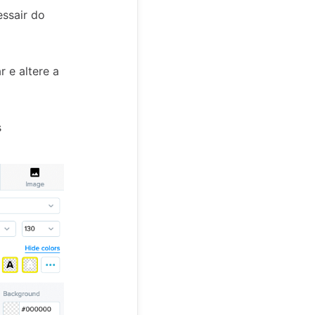
essair do
r e altere a
s