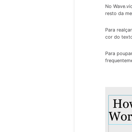
No Wave.vi
resto da m
Para realça
cor do text
Para poupar
frequenteme