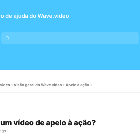
o de ajuda do Wave.video
.video
Visão geral do Wave.video
Apelo à ação
 um vídeo de apelo à ação?
 ago