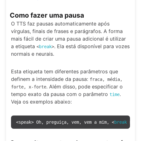
Como fazer uma pausa
O TTS faz pausas automaticamente após
vírgulas, finais de frases e parágrafos. A forma
mais fácil de criar uma pausa adicional é utilizar
a etiqueta
. Ela está disponível para vozes
<
break
>
normais e neurais.
Esta etiqueta tem diferentes parâmetros que
definem a intensidade da pausa:
fraca, média,
. Além disso, pode especificar o
forte, x-forte
tempo exato da pausa com o parâmetro
.
time
Veja os exemplos abaixo:
<speak> Oh, preguiça, vem, vem a mim, <
break
 stre