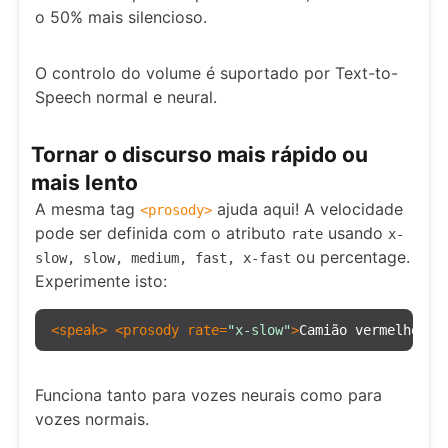
o 50% mais silencioso.
O controlo do volume é suportado por Text-to-
Speech normal e neural.
Tornar o discurso mais rápido ou
mais lento
A mesma tag
ajuda aqui! A velocidade
<
prosody
>
pode ser definida com o atributo
usando
rate
x-
ou percentage.
slow, slow, medium, fast, x-fast
Experimente isto:
<
speak
>
<
prosody
rate
=
"x-slow"
>
Camião vermelho, c
Funciona tanto para vozes neurais como para
vozes normais.