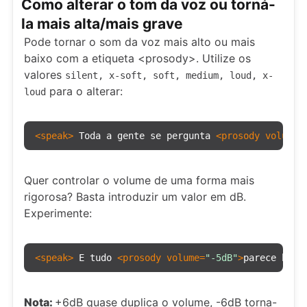
Como alterar o tom da voz ou torná-
la mais alta/mais grave
Pode tornar o som da voz mais alto ou mais
baixo com a etiqueta <prosody>. Utilize os
valores
silent, x-soft, soft, medium, loud, x-
para o alterar:
loud
<
speak
>
 Toda a gente se pergunta 
<
prosody
volume
=
Quer controlar o volume de uma forma mais
rigorosa? Basta introduzir um valor em dB.
Experimente:
<
speak
>
 E tudo 
<
prosody
volume
=
"-5dB"
>
parece bem
<
Nota:
+6dB quase duplica o volume, -6dB torna-