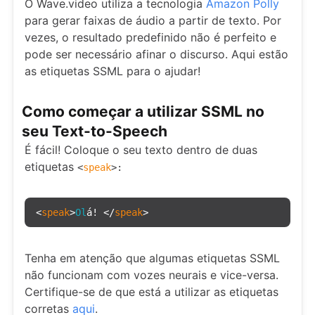
O Wave.video utiliza a tecnologia
Amazon Polly
para gerar faixas de áudio a partir de texto. Por
vezes, o resultado predefinido não é perfeito e
pode ser necessário afinar o discurso. Aqui estão
as etiquetas SSML para o ajudar!
Como começar a utilizar SSML no
seu Text-to-Speech
É fácil! Coloque o seu texto dentro de duas
etiquetas
<
speak
>:
<
speak
>
Ol
á! </
speak
>
Tenha em atenção que algumas etiquetas SSML
não funcionam com vozes neurais e vice-versa.
Certifique-se de que está a utilizar as etiquetas
corretas
aqui
.