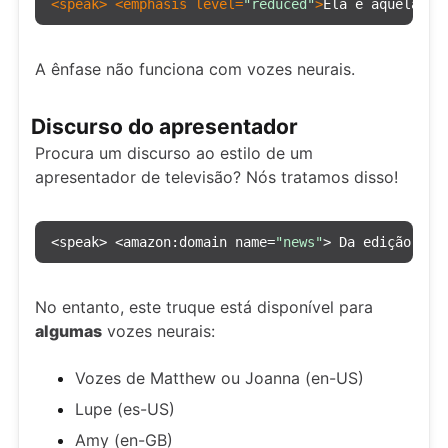
<
speak
>
<
emphasis
level
=
"reduced"
>
Ela é aquela qu
A ênfase não funciona com vozes neurais.
Discurso do apresentador
Procura um discurso ao estilo de um
apresentador de televisão? Nós tratamos disso!
<speak> <amazon:domain name=
"news"
> Da edição de 
No entanto, este truque está disponível para
algumas
vozes neurais:
Vozes de Matthew ou Joanna (en-US)
Lupe (es-US)
Amy (en-GB)