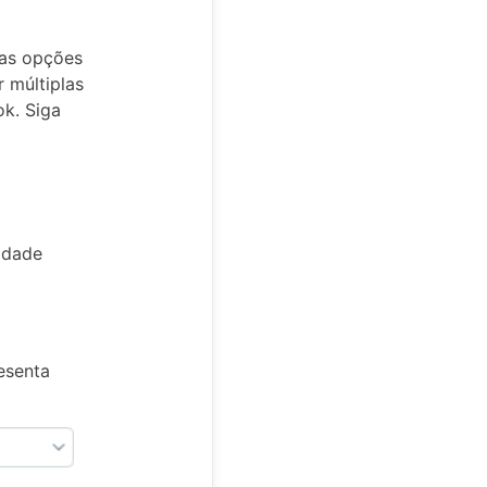
uas opções
 múltiplas
k. Siga
lidade
esenta