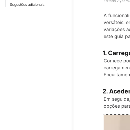
Editado
2 years
Sugestões adicionais
A funcional
versáteis: 
variações a
este guia p
1. Carreg
Comece por 
carregament
Encurtament
2. Aceder
Em seguida,
opções para