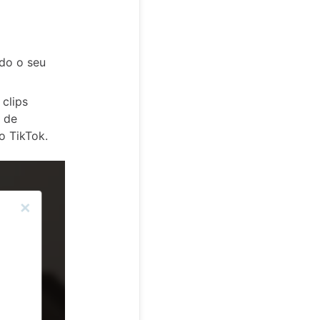
do o seu
clips
 de
o TikTok.