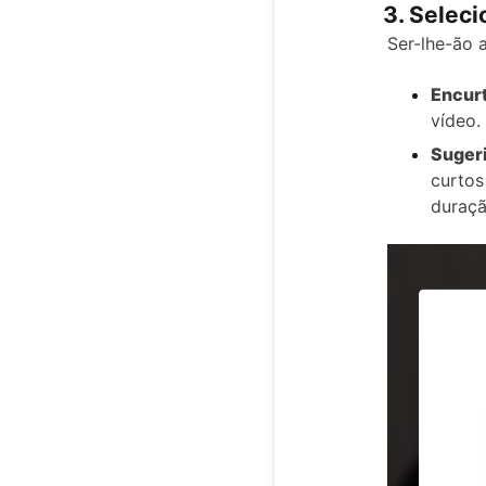
3. Selec
Ser-lhe-ão 
Encurt
vídeo.
Sugeri
curtos
duraçã