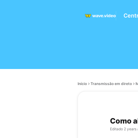
Centr
Início
Transmissão em direto
M
Como al
Editado
2 years