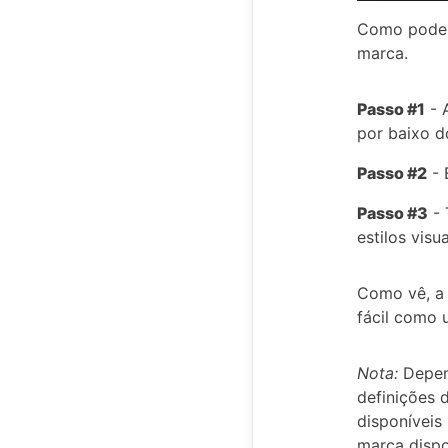
Como pode 
marca.
Passo #1
- 
por baixo do
Passo #2
- 
Passo #3
- 
estilos visua
Como vê, a 
fácil como u
Nota:
Depen
definições 
disponíveis
marca dispo