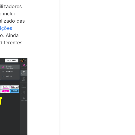
ilizadores
 inclui
alizado das
nições
o. Ainda
diferentes