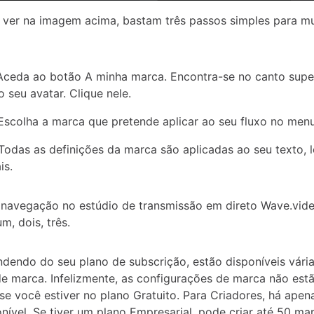
ver na imagem acima, bastam três passos simples para m
Aceda ao botão A minha marca. Encontra-se no canto superi
 seu avatar. Clique nele.
Escolha a marca que pretende aplicar ao seu fluxo no men
Todas as definições da marca são aplicadas ao seu texto, 
is.
navegação no estúdio de transmissão em direto Wave.vide
m, dois, três.
dendo do seu plano de subscrição, estão disponíveis vári
de marca. Infelizmente, as configurações de marca não est
 se você estiver no plano Gratuito. Para Criadores, há ape
nível. Se tiver um plano Empresarial, pode criar até 50 ma