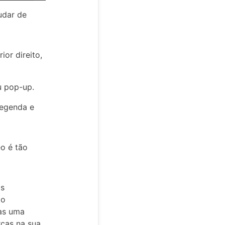
udar de
or direito,
u pop-up.
legenda e
o é tão
as
ão
nas uma
rcas na sua