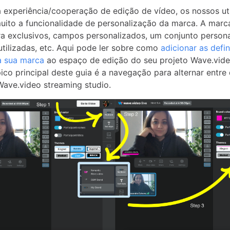
 experiência/cooperação de edição de vídeo, os nossos ut
muito a funcionalidade de personalização da marca. A marca
tra exclusivos, campos personalizados, um conjunto person
utilizadas, etc. Aqui pode ler sobre como
adicionar as defi
a sua marca
ao espaço de edição do seu projeto Wave.vide
ico principal deste guia é a navegação para alternar entre 
ave.video streaming studio.