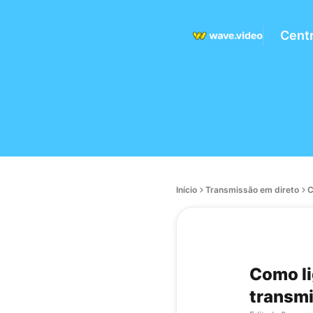
Centr
Início
Transmissão em direto
C
Como li
transmi