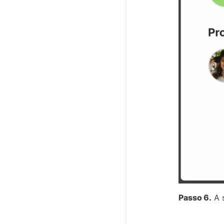
Passo 6.
A s