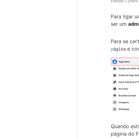
Editado
2 years
Para ligar 
ser um
adm
Para se cer
e con
p
ágina
Quando esti
página do 