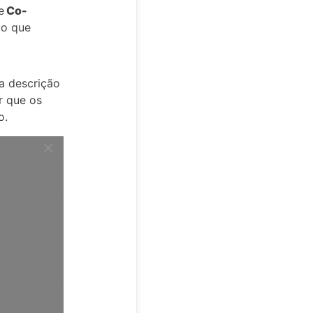
e
Co-
ão que
ma descrição
r que os
o.