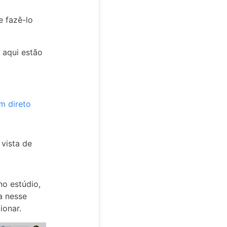
e fazê-lo
 aqui estão
m direto
 vista de
no estúdio,
a nesse
ionar.