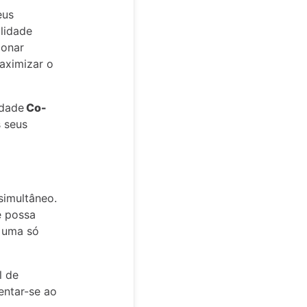
eus
lidade
ionar
aximizar o
idade
Co-
s seus
simultâneo.
e possa
e uma só
l de
entar-se ao