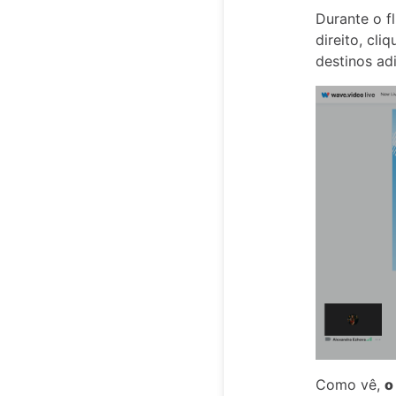
Durante o f
direito, cliq
destinos ad
Como vê,
o