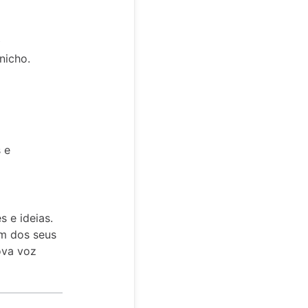
o
nicho.
 e
 e ideias.
um dos seus
ova voz