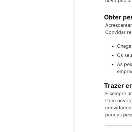
novo públic
Obter pe
Acrescentar
Convidar re
Chega-
Os seu
As pes
empres
Trazer en
É sempre ag
Com novos c
convidados 
para as pes