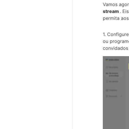
Vamos agora
stream
. Ei
permita aos
1. Configur
ou programe
convidados 