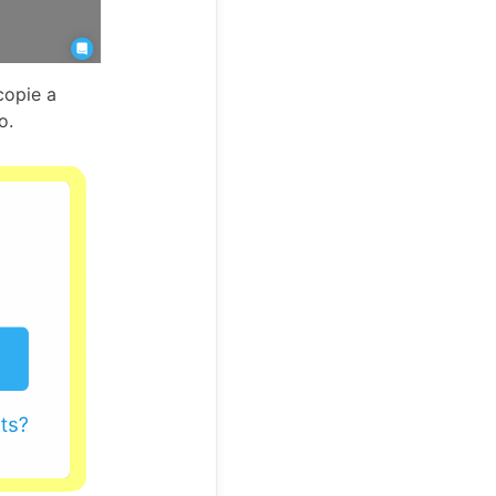
copie a
o.