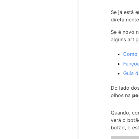
Se já está e
diretamente
Se é novo n
alguns arti
Como c
Funçõe
Guia d
Do lado dos
olhos na
pe
Quando, com
verá o bot
botão, o es