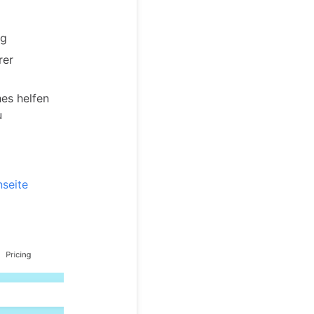
eg
rer
hes helfen
u
nseite