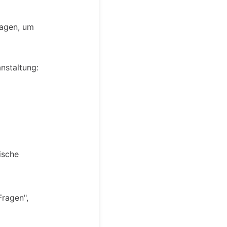
lagen, um
anstaltung:
ische
Fragen",