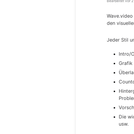
Bearbeitet
vor 2
Wave.video 
den visuell
Jeder Stil 
Intro/
Grafik
Überla
Count
Hinter
Probl
Vorsch
Die wi
usw.