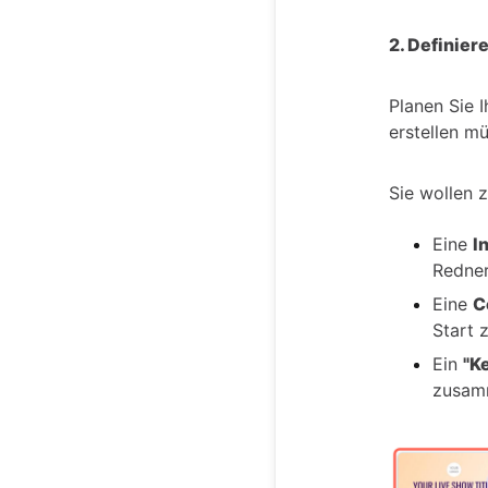
2. Definier
Planen Sie 
erstellen m
Sie wollen 
Eine
I
Redner
Eine
C
Start 
Ein
"K
zusam