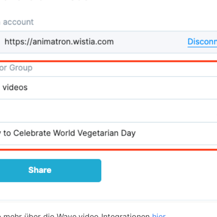
e mehr über die Wave.video Integrationen
hier
.