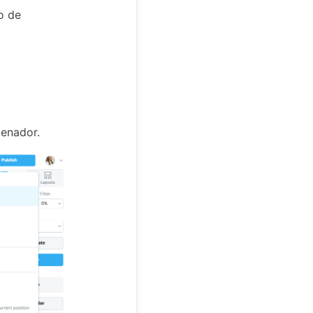
o de
denador.