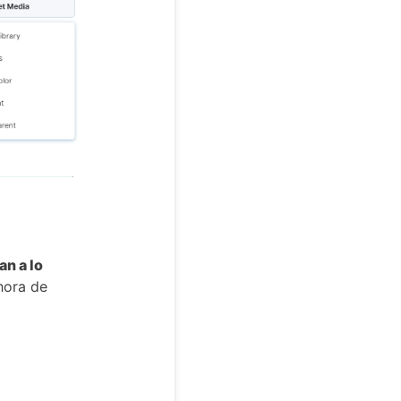
n a lo
hora de