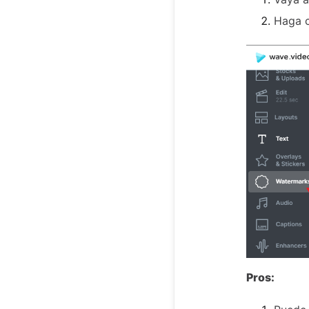
Haga c
Pros: