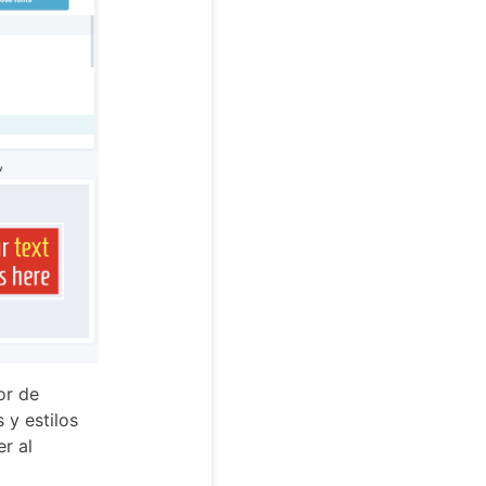
or de
 y estilos
r al