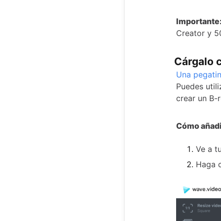
Importante
Creator y 5
Cárgalo 
Una pegatin
Puedes utili
crear un B-ro
Cómo añadi
Ve a t
Haga c