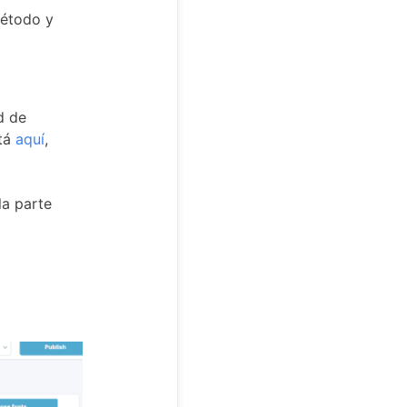
método y
d de
stá
aquí
,
la parte