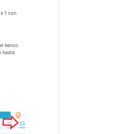
Es 1 con
l lienzo.
i hasta