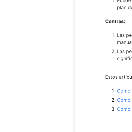
Puede 
plan d
Contras:
Las pe
manual
Las pe
signif
Estos artíc
Cómo d
Cómo a
Cómo t