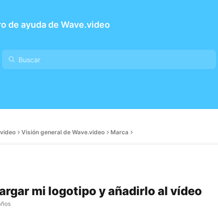
ro de ayuda de Wave.video
video
Visión general de Wave.video
Marca
rgar mi logotipo y añadirlo al vídeo
años