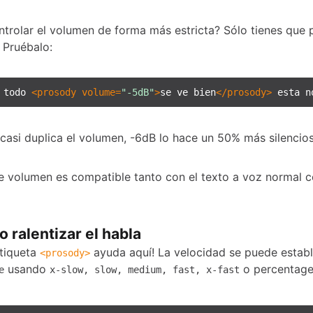
ntrolar el volumen de forma más estricta? Sólo tienes que 
 Pruébalo:
 todo 
<
prosody
volume
=
"-5dB"
>
se ve bien
</
prosody
>
 esta n
casi duplica el volumen, -6dB lo hace un 50% más silencio
de volumen es compatible tanto con el texto a voz normal 
o ralentizar el habla
tiqueta
ayuda aquí! La velocidad se puede establ
<
prosody
>
usando
o percentage
e
x-slow, slow, medium, fast, x-fast