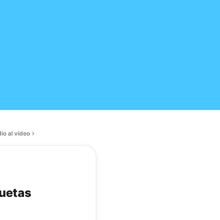
io al vídeo
quetas