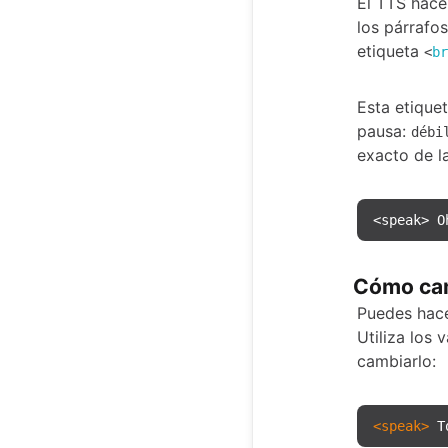
El TTS hace
los párrafos
etiqueta
<
br
Esta etique
pausa:
débi
exacto de l
<speak> O
Cómo camb
Puedes hace
Utiliza los 
cambiarlo:
<
speak
>
 T