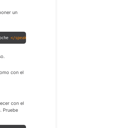
poner un
oche 
</
speak
>
so.
como con el
ecer con el
. Pruebe