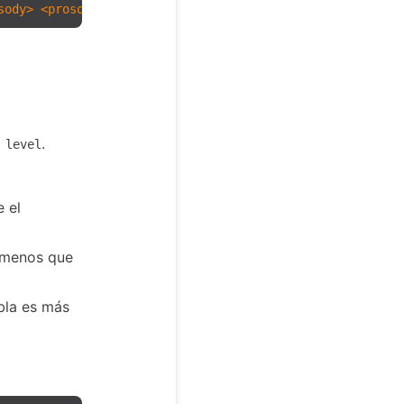
sody
>
<
prosody
rate
=
"fast"
>
Camión rojo, camión amarillo.
o
.
level
e el
o menos que
abla es más