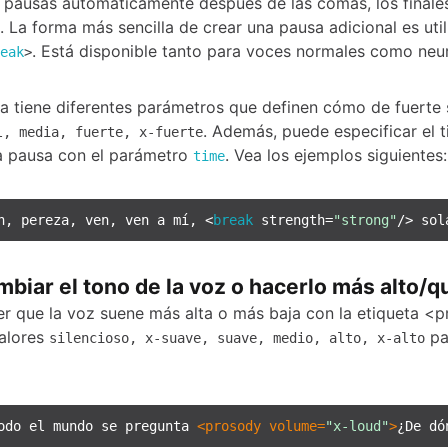
 pausas automáticamente después de las comas, los finales
. La forma más sencilla de crear una pausa adicional es util
. Está disponible tanto para voces normales como neur
eak
>
ta tiene diferentes parámetros que definen cómo de fuerte 
. Además, puede especificar el 
l, media, fuerte, x-fuerte
a pausa con el parámetro
. Vea los ejemplos siguientes:
time
h, pereza, ven, ven a mí, <
break
 strength=
"strong"
/> sol
iar el tono de la voz o hacerlo más alto/q
r que la voz suene más alta o más baja con la etiqueta <
valores
pa
silencioso, x-suave, suave, medio, alto, x-alto
odo el mundo se pregunta 
<
prosody
volume
=
"x-loud"
>
¿De dó