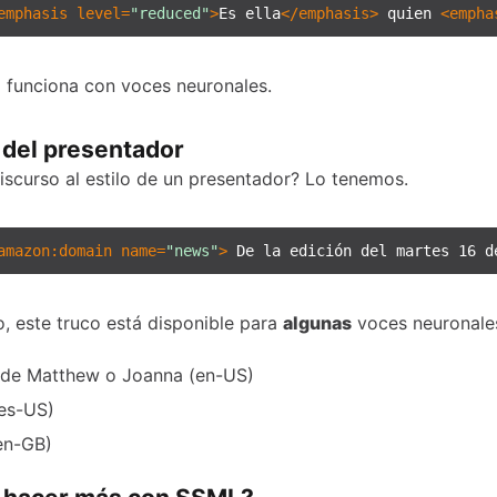
emphasis
level
=
"reduced"
>
Es ella
</
emphasis
>
 quien 
<
empha
o funciona con voces neuronales.
 del presentador
iscurso al estilo de un presentador? Lo tenemos.
amazon:domain
name
=
"news"
>
 De la edición del martes 16 d
, este truco está disponible para
algunas
voces neuronale
de Matthew o Joanna (en-US)
es-US)
en-GB)