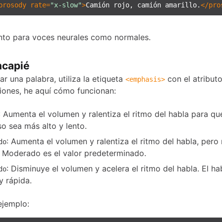
prosody
rate
=
"x-slow"
>
Camión rojo, camión amarillo.
</
pro
nto para voces neurales como normales.
ncapié
ar una palabra, utiliza la etiqueta
con el atribut
<
emphasis
>
iones, he aquí cómo funcionan:
: Aumenta el volumen y ralentiza el ritmo del habla para qu
so sea más alto y lento.
: Aumenta el volumen y ralentiza el ritmo del habla, per
do
. Moderado es el valor predeterminado.
: Disminuye el volumen y acelera el ritmo del habla. El h
do
y rápida.
ejemplo: