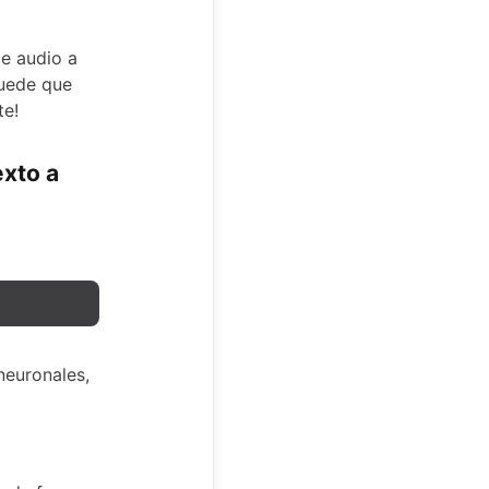
e audio a
puede que
te!
exto a
neuronales,