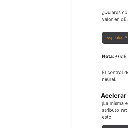
¿Quieres co
valor en dB.
<
speak
>
 Y
Nota:
+6dB 
El control 
neural.
Acelerar 
¡La misma e
atributo
rat
esto: