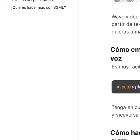
Editado
hace 2 
¿Quieres hacer más con SSML?
Wave.video 
partir de t
quieras afin
Cómo emp
voz
Es muy fáci
<
speak
>¡H
Tenga en cu
y viceversa
Cómo hac