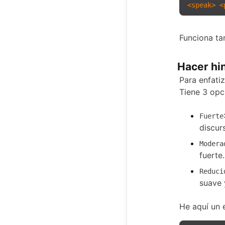
<
speak
>
<
Funciona ta
Hacer hi
Para enfatiz
Tiene 3 opc
Fuerte
discur
Modera
fuerte
Reduci
suave 
He aquí un 