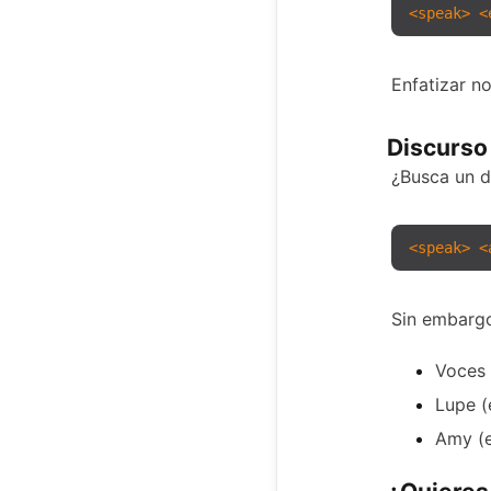
<
speak
>
<
Enfatizar n
Discurso
¿Busca un d
<
speak
>
<
Sin embargo
Voces 
Lupe (
Amy (