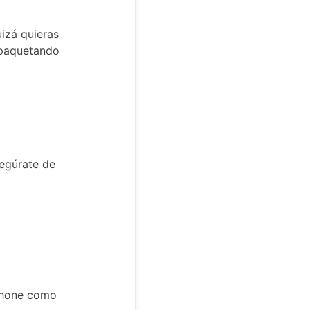
uizá quieras
mpaquetando
egúrate de
tphone como