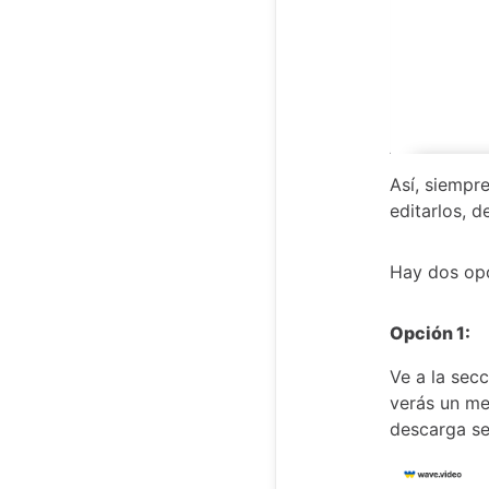
Así, siempr
editarlos, d
Hay dos opc
Opción 1:
Ve a la sec
verás un me
descarga se