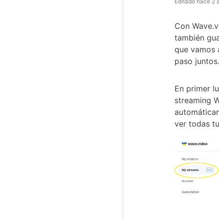
Editado
hace 2 
Con Wave.v
también gua
que vamos a
paso juntos
En primer lu
streaming W
automáticam
ver todas t