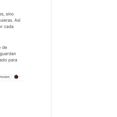
es, sino
uieras. Así
or cada
o de
 guardan
sado para