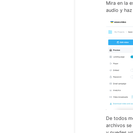
Mira en la e
audio y haz 
De todos mo
archivos se
y puedes vo