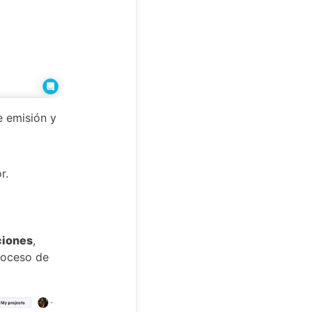
e emisión y
r.
ciones
,
roceso de