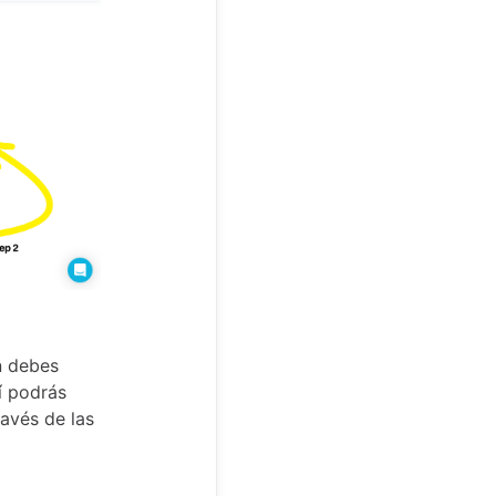
n debes
í podrás
ravés de las