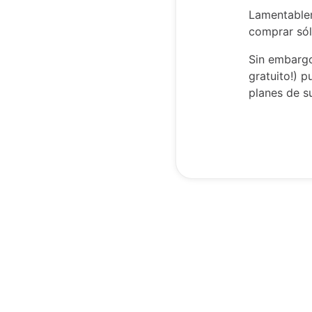
Lamentablem
comprar sól
Sin embargo
gratuito!) 
planes de s