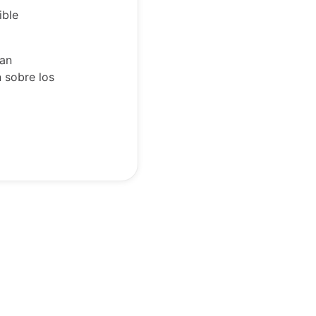
ible
lan
 sobre los