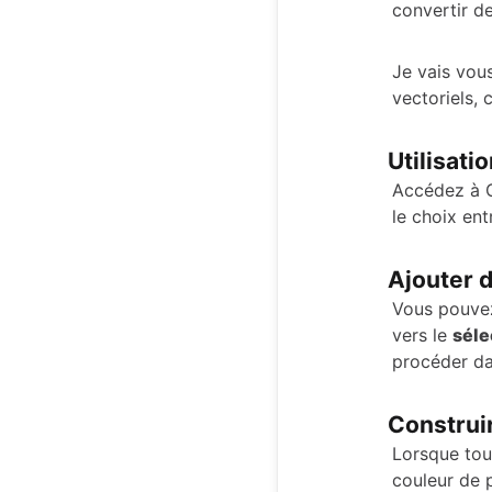
convertir d
Je vais vou
vectoriels, c
Utilisati
Accédez à G
le choix en
Ajouter 
Vous pouvez
vers le
séle
procéder da
Construi
Lorsque tout
couleur de 