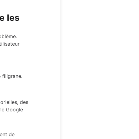
e les
oblème.
lisateur
filigrane.
rielles, des
me Google
tent de