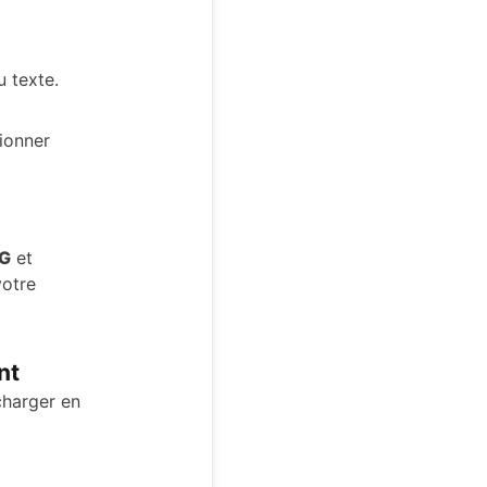
u texte.
tionner
NG
et
votre
nt
écharger en