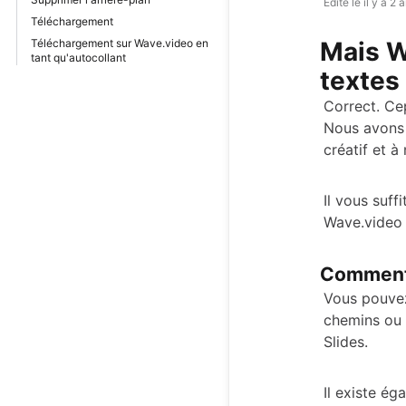
Édité le
il y a 2 
Téléchargement
Téléchargement sur Wave.video en
Mais W
tant qu'autocollant
textes 
Correct. Ce
Nous avons 
créatif et à
Il vous suff
Wave.video e
Comment 
Vous pouvez
chemins ou
Slides.
Il existe é