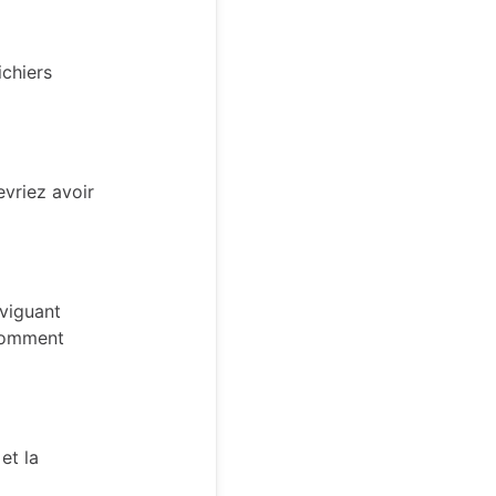
ichiers
evriez avoir
aviguant
comment
et la