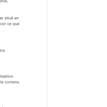
plus,
r situé en
voir ce que
tre
isation.
i le contenu