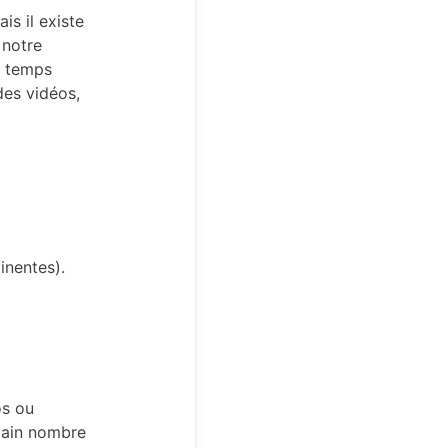
is il existe
 notre
e temps
des vidéos,
inentes).
os ou
rtain nombre