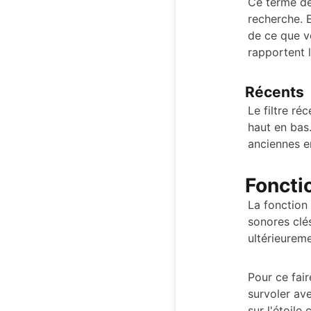
Ce terme de 
recherche. E
de ce que v
rapportent l
Récents
Le filtre ré
haut en bas.
anciennes e
Fonctio
La fonction
sonores clés
ultérieureme
Pour ce fair
survoler ave
sur l'étoile