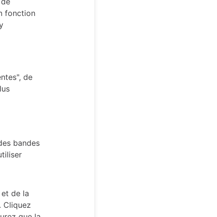
 de
n fonction
y
entes", de
lus
 des bandes
tiliser
 et de la
. Cliquez
aurez que la