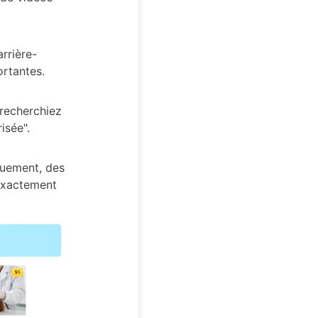
rrière-
ortantes.
recherchiez
isée".
quement, des
 exactement