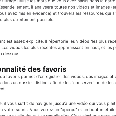
filtrage utilise les mots que vous avez saisis dans la barre
ssentiellement, il analysera toutes nos vidéos et images (e
ous avez mis en évidence) et trouvera les ressources qui s'
e plus étroitement possible.
cent est assez explicite. Il répertorie les vidéos "les plus réc
 Les vidéos les plus récentes apparaissent en haut, et les p
n dessous.
nnalité des favoris
 de favoris permet d'enregistrer des vidéos, des images et
 dans un dossier distinct afin de les "conserver" ou de les u
nt.
e, il vous suffit de naviguer jusqu'à une vidéo qui vous plaît
c votre souris. Vous verrez un "aperçu" et un bouton étoile
 creuse et elle devrait se remplir d'or. C'est ainsi que vous s