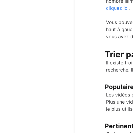
nombre illim
cliquez ici
.
Vous pouvez
haut à gauch
vous avez d
Trier p
Il existe tr
recherche. Il
Populair
Les vidéos p
Plus une vid
le plus utili
Pertinen