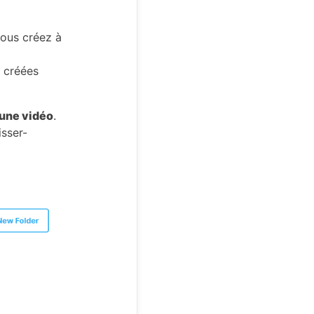
ous créez à
 créées
 une vidéo
.
isser-