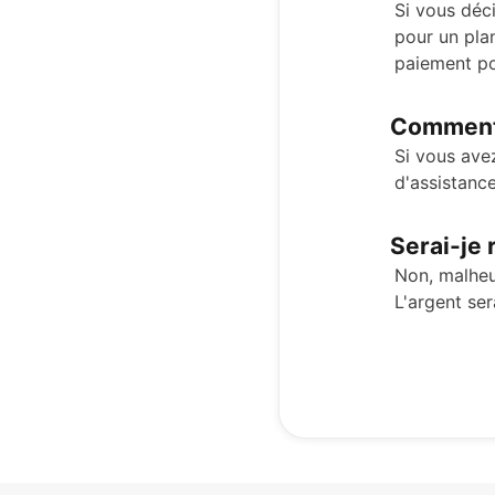
Si vous déc
pour un pla
paiement po
Comment 
Si vous ave
d'assistanc
Serai-je 
Non, malheu
L'argent se