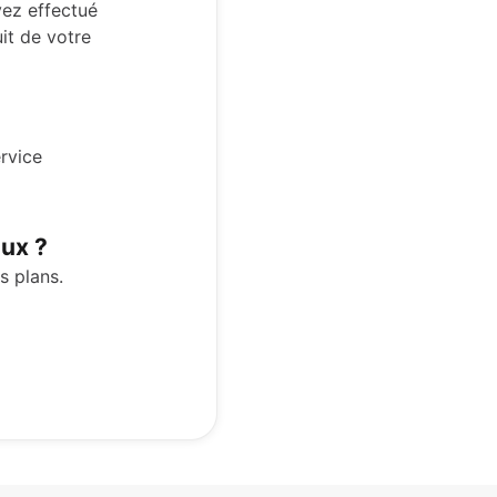
vez effectué
it de votre
ervice
eux ?
s plans.