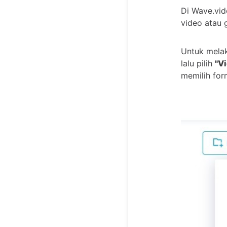
Di Wave.vi
video atau 
Untuk mela
lalu pilih
"V
memilih for