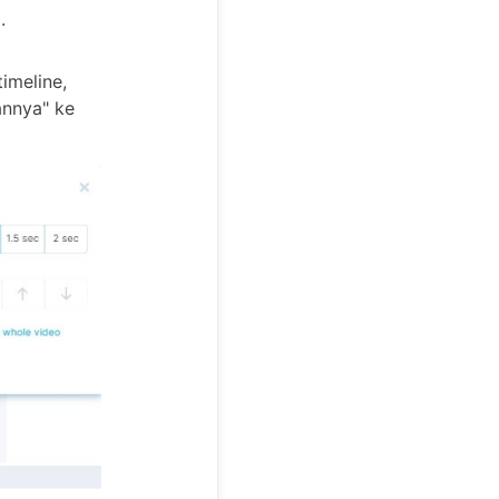
.
imeline,
annya" ke