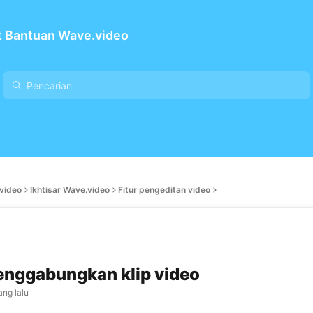
t Bantuan Wave.video
video
Ikhtisar Wave.video
Fitur pengeditan video
nggabungkan klip video
ang lalu