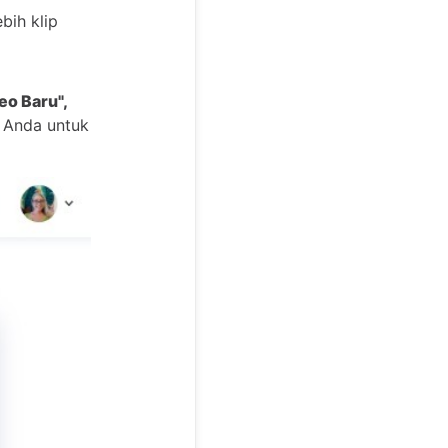
ih klip
eo Baru",
 Anda untuk