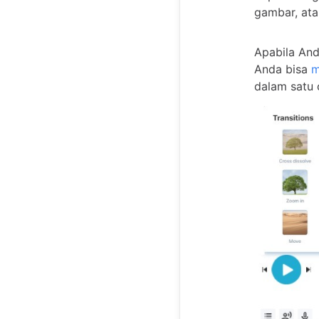
gambar, at
Apabila And
Anda bisa
m
dalam satu c