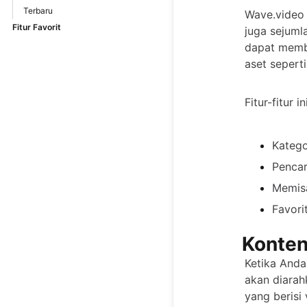
Terbaru
Wave.video 
Fitur Favorit
juga sejumla
dapat memb
aset sepert
Fitur-fitur i
Katego
Pencar
Memisa
Favorit
Konten
Ketika Anda
akan diarah
yang berisi