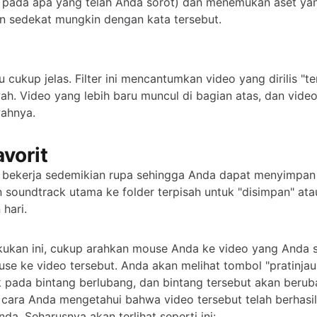
 pada apa yang telah Anda sorot) dan menemukan aset ya
 sedekat mungkin dengan kata tersebut.
ru cukup jelas. Filter ini mencantumkan video yang dirilis "te
ah. Video yang lebih baru muncul di bagian atas, dan video
wahnya.
avorit
it bekerja sedemikian rupa sehingga Anda dapat menyimpan
 soundtrack utama ke folder terpisah untuk "disimpan" at
 hari.
ukan ini, cukup arahkan mouse Anda ke video yang Anda s
se ke video tersebut. Anda akan melihat tombol "pratinjau
ik pada bintang berlubang, dan bintang tersebut akan beru
h cara Anda mengetahui bahwa video tersebut telah berhasi
nda. Seharusnya akan terlihat seperti ini: