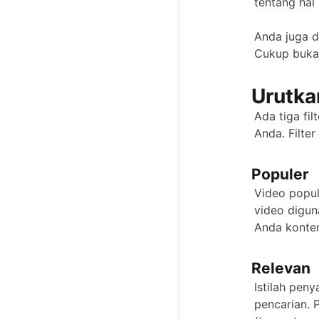
tentang hal 
Anda juga d
Cukup buka 
Urutka
Ada tiga fi
Anda. Filter
Populer
Video popul
video digun
Anda konten
Relevan
Istilah pen
pencarian. 