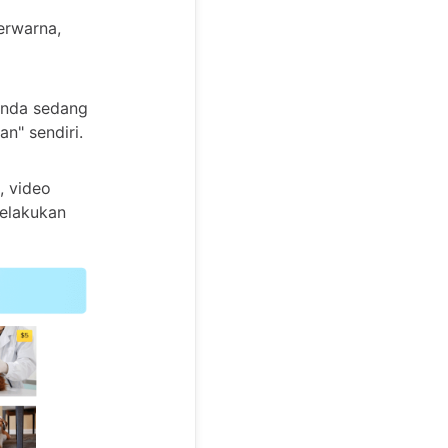
berwarna,
Anda sedang
n" sendiri.
, video
elakukan