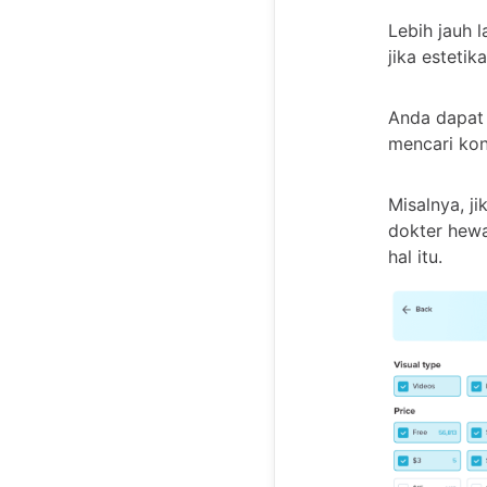
Lebih jauh 
jika esteti
Anda dapat 
mencari kon
Misalnya, ji
dokter hew
hal itu.