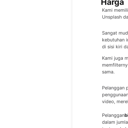
Harga
Kami memili
Unsplash da
Sangat mud
kebutuhan i
di sisi kiri d
Kami juga m
memfiltern
sama.
Pelanggan 
penggunaan
video, mere
Pelanggan
b
dalam jumla