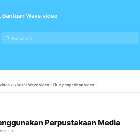
t Bantuan Wave.video
video
Ikhtisar Wave.video
Fitur pengeditan video
enggunakan Perpustakaan Media
ang lalu