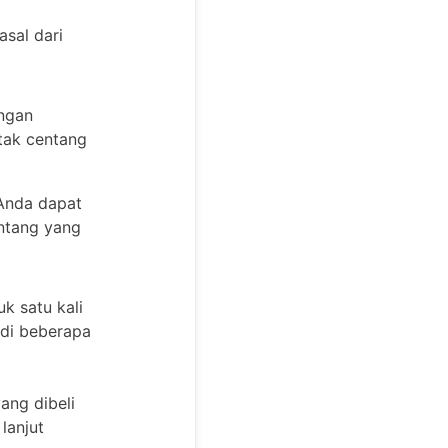
asal dari
ngan
tak centang
 Anda dapat
ntang yang
k satu kali
di beberapa
ang dibeli
lanjut