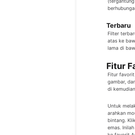
(tergantung
berhubungan
Terbaru
Filter terba
atas ke baw
lama di ba
Fitur F
Fitur favor
gambar, dan
di kemudian
Untuk melak
arahkan mou
bintang. Kl
emas. Inila
ke favorit A