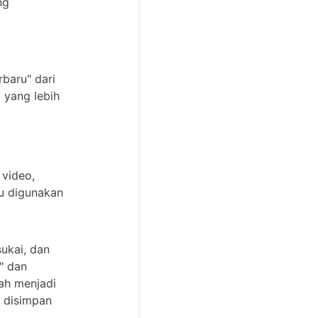
ng
rbaru" dari
 yang lebih
 video,
au digunakan
ukai, dan
" dan
bah menjadi
l disimpan