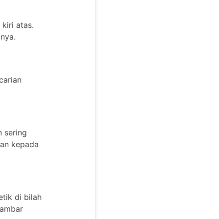
kiri atas.
mnya.
carian
 sering
kan kepada
tik di bilah
gambar