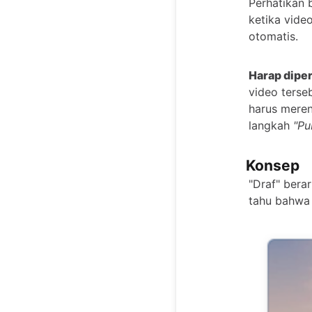
Perhatikan 
ketika vide
otomatis.
Harap diper
video terse
harus meren
langkah
"Pu
Konsep
"Draf" bera
tahu bahwa 