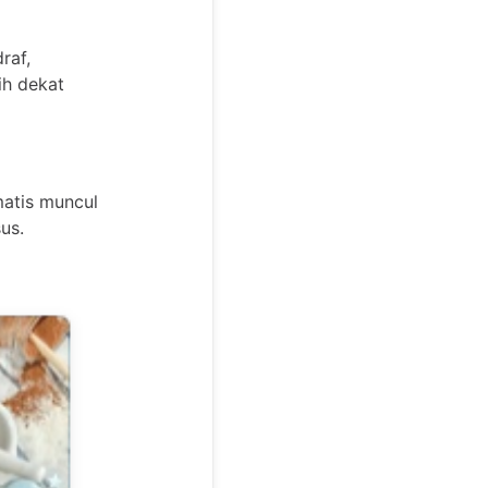
raf,
ih dekat
matis muncul
sus.