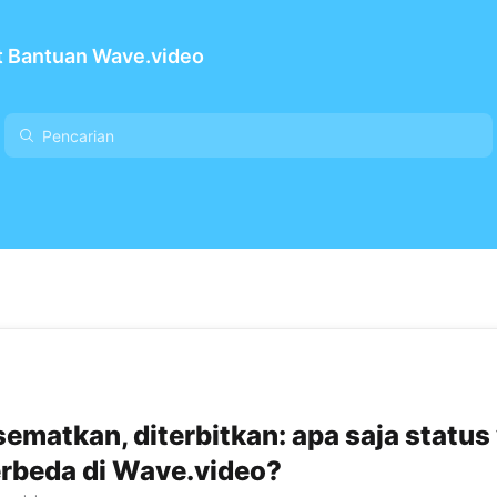
t Bantuan Wave.video
isematkan, diterbitkan: apa saja status
rbeda di Wave.video?