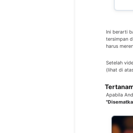
Ini berarti
tersimpan 
harus meren
Setelah vid
(lihat di atas
Tertana
Apabila And
"Disematka