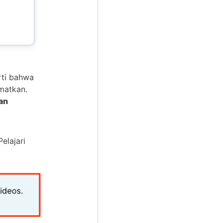
arti bahwa
ematkan.
an
elajari