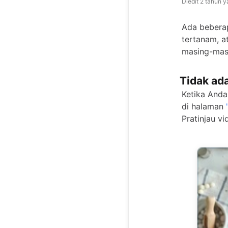
Diedit
2 tahun y
Ada beberap
tertanam, at
masing-masi
Tidak ad
Ketika Anda
di halaman
Pratinjau vi