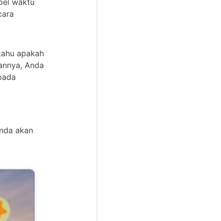
pel waktu
cara
 tahu apakah
kannya, Anda
 pada
Anda akan