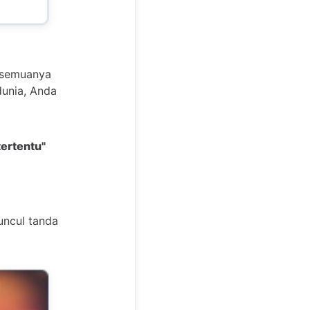
o semuanya
unia, Anda
tertentu"
uncul tanda