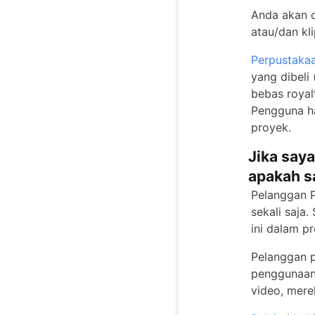
Anda akan d
atau/dan kl
Perpustaka
yang dibeli
bebas royal
Pengguna h
proyek.
Jika say
apakah s
Pelanggan P
sekali saja
ini dalam p
Pelanggan p
penggunaan
video, mere