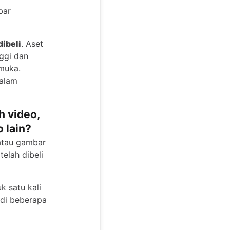
bar
dibeli
. Aset
ggi dan
emuka.
dalam
 video,
 lain?
atau gambar
elah dibeli
 satu kali
di beberapa