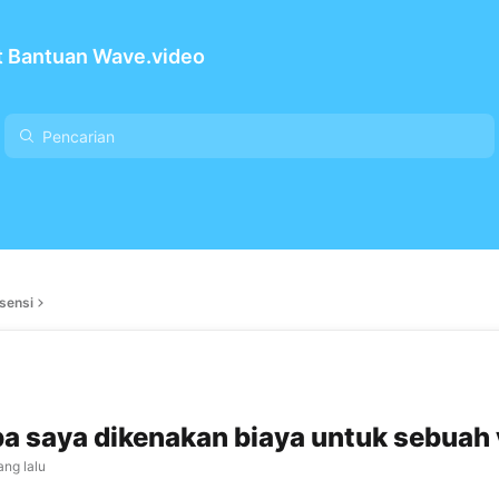
t Bantuan Wave.video
sensi
 saya dikenakan biaya untuk sebuah 
ang lalu