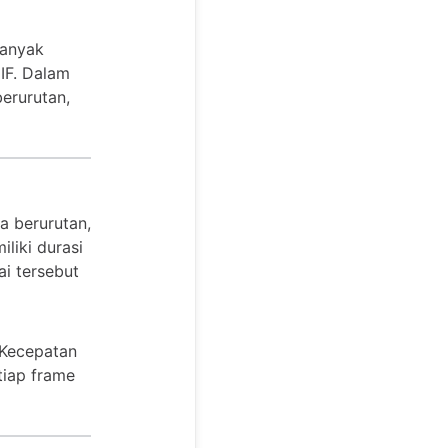
banyak
IF. Dalam
erurutan,
a berurutan,
liki durasi
i tersebut
. Kecepatan
tiap frame