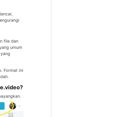
lancar,
mengurangi
 file dan
S yang umum
 yang
. Format ini
ndah.
e.video?
bayangkan.