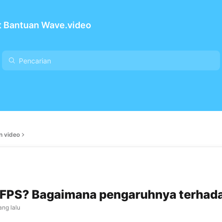
t Bantuan Wave.video
n video
 FPS? Bagaimana pengaruhnya terhad
ang lalu