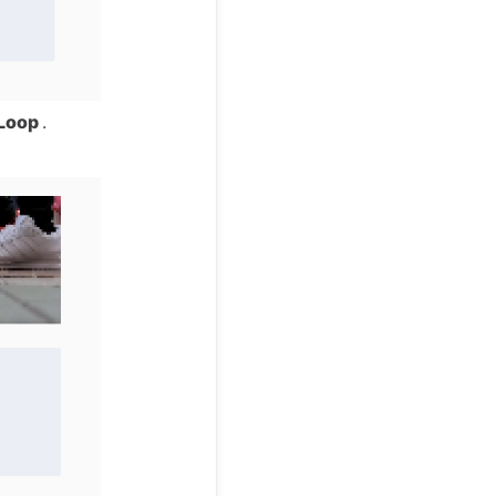
 Loop
.