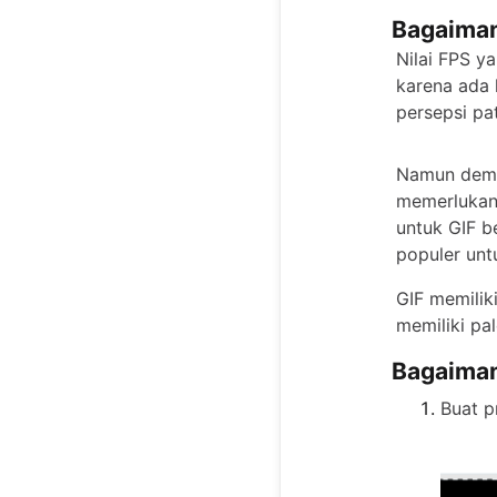
Bagaiman
Nilai FPS y
karena ada 
persepsi pa
Namun demik
memerlukan
untuk GIF b
populer unt
GIF memilik
memiliki pa
Bagaiman
Buat p