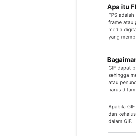
Apa itu 
FPS adalah 
frame atau 
media digit
yang member
Bagaiman
GIF dapat b
sehingga me
atau penund
harus ditam
Apabila GIF
dan kehalus
dalam GIF.