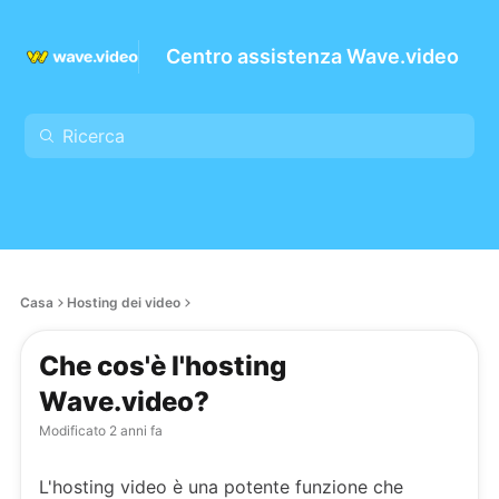
Centro assistenza Wave.video
Casa
Hosting dei video
Che cos'è l'hosting
Wave.video?
Modificato
2 anni fa
L'hosting video è una potente funzione che