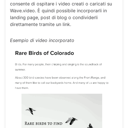
consente di ospitare i video creati o caricati su
Wave.video. È quindi possibile incorporarli in
landing page, post di blog o condividerli
direttamente tramite un link.
Esempio di video incorporato