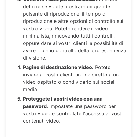
definire se volete mostrare un grande
pulsante di riproduzione, il tempo di
riproduzione e altre opzioni di controllo sul
vostro video. Potete rendere il video
minimalista, rimuovendo tutti i controlli,
oppure dare ai vostri clienti la possibilità di
avere il pieno controllo della loro esperienza
di visione.
Pagine di destinazione video.
Potete
inviare ai vostri clienti un link diretto a un
video ospitato o condividerlo sui social
media.
Proteggete i vostri video con una
password
. Impostate una password per i
vostri video e controllate l'accesso ai vostri
contenuti video.