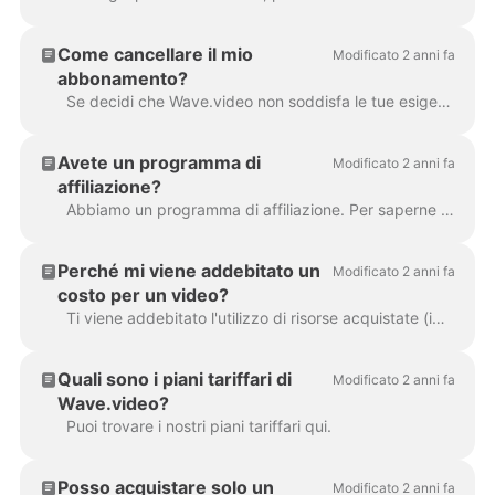
Come cancellare il mio
Modificato 2 anni fa
abbonamento?
Se decidi che Wave.video non soddisfa le tue esigenze o semplicemente non hai più bisogno del prodotto, puoi annullare l'abbonamento in qualsiasi momento. Per poter...
Avete un programma di
Modificato 2 anni fa
affiliazione?
Abbiamo un programma di affiliazione. Per saperne di più, cliccare qui.
Perché mi viene addebitato un
Modificato 2 anni fa
costo per un video?
Ti viene addebitato l'utilizzo di risorse acquistate (immagini e/o videoclip) nel tuo progetto. La libreria multimediale di Wave.video contiene risorse gratuite e...
Quali sono i piani tariffari di
Modificato 2 anni fa
Wave.video?
Puoi trovare i nostri piani tariffari qui.
Posso acquistare solo un
Modificato 2 anni fa