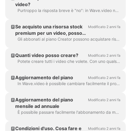
video?
Purtroppo la risposta breve è "no": in Wave.video non è possibile acquistare un solo video. Tuttavia, con ogni piano di abbonamento (e con il piano gratuito...
Se acquisto una risorsa stock
Modificato 2 anni fa
premium per un video, posso
riutilizzarla in altri video?
Gli abbonati al piano Creator possono acquistare risorse stock premium per un solo utilizzo. Se vogliono riutilizzare la stessa risorsa in più video, devono...
Quanti video posso creare?
Modificato 2 anni fa
Potete creare tutti i video che volete. Con uno qualsiasi dei nostri piani di abbonamento, potete creare un numero illimitato di video. Proprio così: nessun limita...
Aggiornamento del piano
Modificato 2 anni fa
In Wave.video è possibile cambiare facilmente il proprio piano di abbonamento. Per farlo, andate alla pagina degli abbonamenti. Fare clic sul pulsante Aggiorna e scegliere un nuovo piano. Se...
Aggiornamento del piano
Modificato 2 anni fa
mensile ad annuale
È possibile passare facilmente l'abbonamento da mensile ad annuale. In questo modo, il pagamento effettuato per l'abbonamento mensile sarà ...
Condizioni d'uso. Cosa fare e
Modificato 2 anni fa