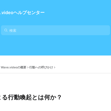
e.videoヘルプセンター
Wave.videoの概要
行動への呼びかけ
よる行動喚起とは何か？