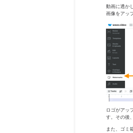
動画に透か
画像をアッ
ロゴがアッ
す。その後
また、ゴミ