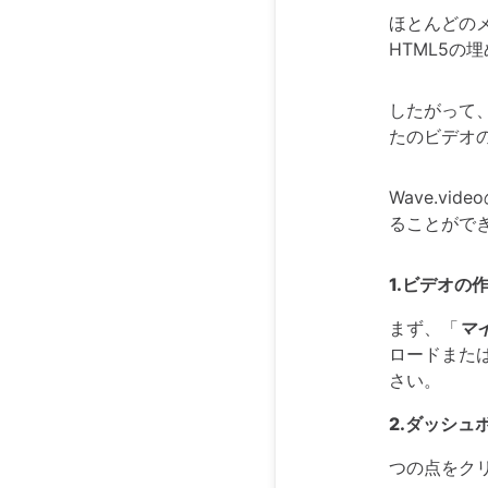
ほとんどの
HTML5の
したがって
たのビデオ
Wave.vide
ることがで
1.ビデオの
まず、「
マ
ロードまた
さい。
2.ダッシュ
つの点をク