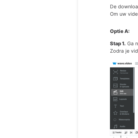
De download
Om uw vide
Optie A:
Stap 1.
Ga na
Zodra je vi