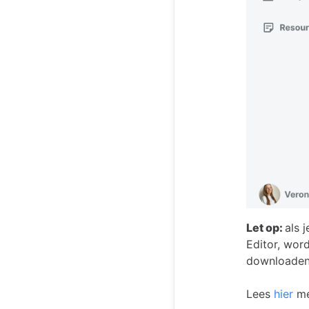
Let op:
als 
Editor, wor
downloaden
Lees
hier
me