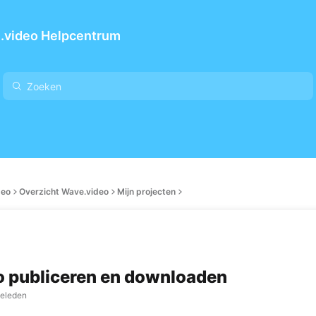
.video Helpcentrum
deo
Overzicht Wave.video
Mijn projecten
o publiceren en downloaden
geleden