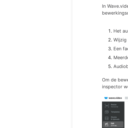
In Wave.vid
bewerkingso
Het au
Wijzig
Een fa
Meerd
Audiob
Om de bewer
inspector w