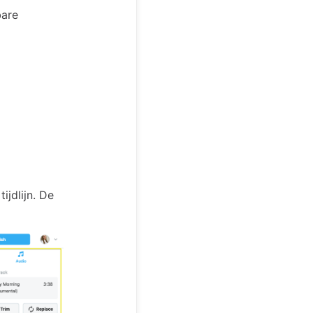
bare
jdlijn. De