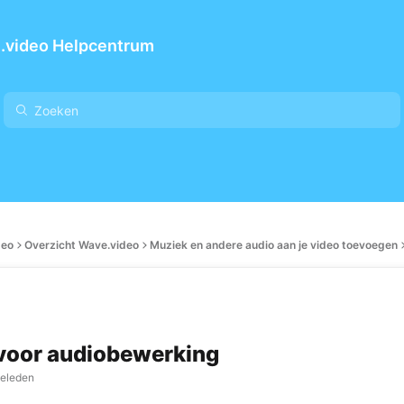
.video Helpcentrum
deo
Overzicht Wave.video
Muziek en andere audio aan je video toevoegen
voor audiobewerking
geleden