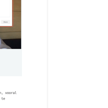
n, vooral
 te