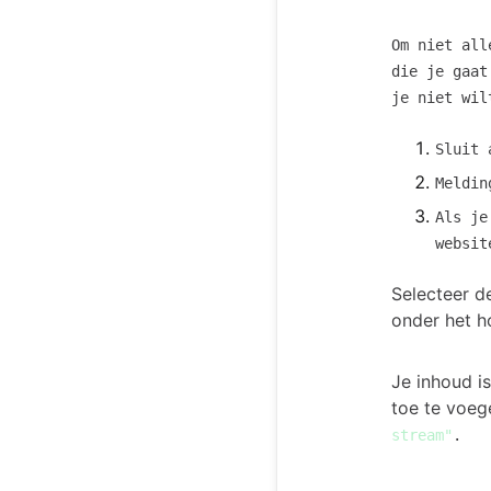
Om niet all
die je gaat
je niet wil
Sluit 
Meldin
Als je
websi
Selecteer de
onder het h
Je inhoud i
toe te voeg
stream"
.