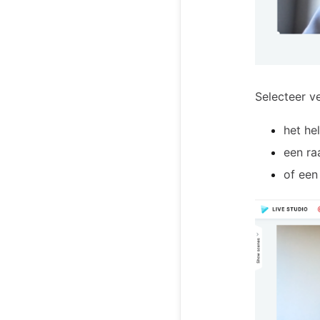
Selecteer ve
het he
een ra
of een