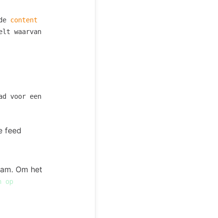
 de
content
elt waarvan
ad voor een
e feed
ream. Om het
n op