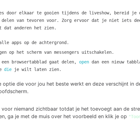
es door elkaar te gooien tijdens de liveshow, bereid je
 delen van tevoren voor. Zorg ervoor dat je niet iets de
t dat anderen het zien.
alle apps op de achtergrond.
gen op het scherm van messengers uitschakelen.
 een browsertabblad gaat delen,
open
dan een nieuw tabbl
te
die
je wilt laten zien.
 optie die voor jou het beste werkt en deze verschijnt in d
oofdscherm.
s voor niemand zichtbaar totdat je het toevoegt aan de st
en, ga je met de muis over het voorbeeld en klik je op
"Too