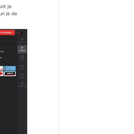
unt je
un je de