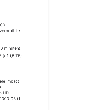
000
erbruik te
60 minuten)
 (of 1,5 TB)
ële impact
B
én HD-
 1000 GB (1