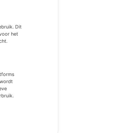
bruik. Dit
 voor het
cht.
atforms
 wordt
eve
bruik.