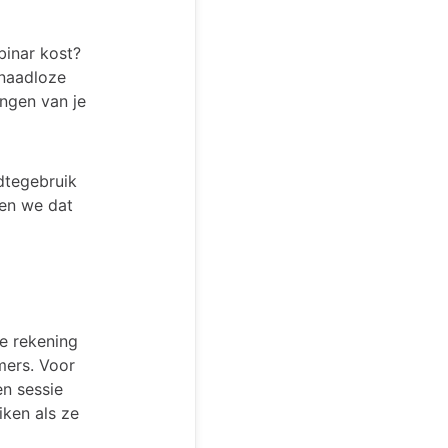
binar kost?
 naadloze
ingen van je
dtegebruik
ken we dat
e rekening
mers. Voor
n sessie
ken als ze