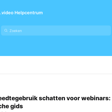
.video Helpcentrum
edtegebruik schatten voor webinars:
che gids