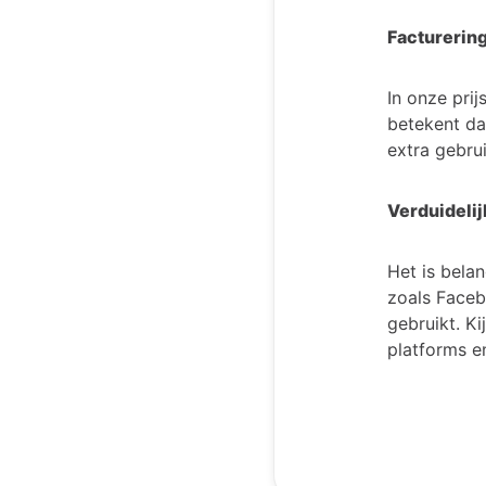
Facturering
In onze pri
betekent da
extra gebru
Verduideli
Het is bela
zoals Faceb
gebruikt. K
platforms e