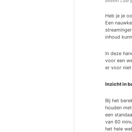
Bewerkt
2 jaar 
Heb je je o
Een nauwkeu
streaminger
inhoud kunn
In deze han
voor een we
er voor nie
Inzicht in
Bij het ber
houden met 
een standaa
van 60 minu
het hele web