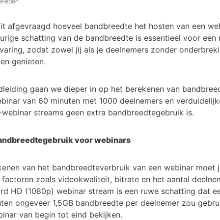
geleden
oit afgevraagd hoeveel bandbreedte het hosten van een we
rige schatting van de bandbreedte is essentieel voor een
varing, zodat zowel jij als je deelnemers zonder onderbrek
en genieten.
dleiding gaan we dieper in op het berekenen van bandbree
binar van 60 minuten met 1000 deelnemers en verduidelij
t-webinar streams geen extra bandbreedtegebruik is.
 bandbreedtegebruik voor webinars
ekenen van het bandbreedteverbruik van een webinar moet j
factoren zoals videokwaliteit, bitrate en het aantal deelne
rd HD (1080p) webinar stream is een ruwe schatting dat ee
ten ongeveer 1,5GB bandbreedte per deelnemer zou gebrui
inar van begin tot eind bekijken.