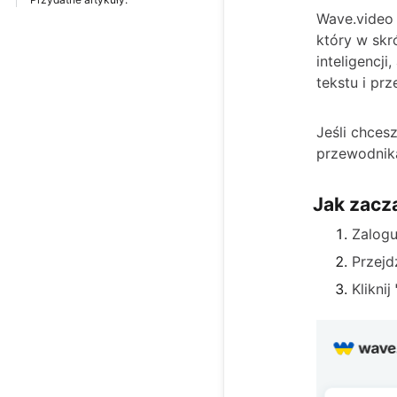
Wave.video 
który w skr
inteligencj
tekstu i prz
Jeśli chces
przewodnik
Jak zacz
Zalogu
Przejd
Kliknij