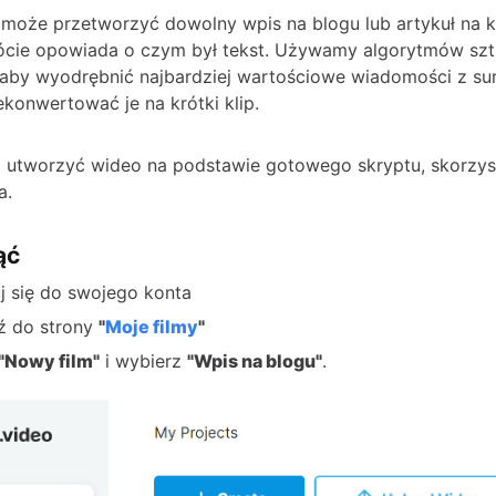
może przetworzyć dowolny wpis na blogu lub artykuł na kr
ócie opowiada o czym był tekst. Używamy algorytmów szt
i, aby wyodrębnić najbardziej wartościowe wiadomości z s
ekonwertować je na krótki klip.
z utworzyć wideo na podstawie gotowego skryptu, skorzys
a.
ąć
j się do swojego konta
ź do strony
"
Moje filmy
"
"Nowy film"
i wybierz
"Wpis na blogu"
.