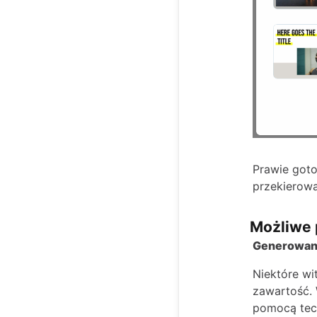
Prawie goto
przekierowa
Możliwe 
Generowani
Niektóre wi
zawartość. 
pomocą techn