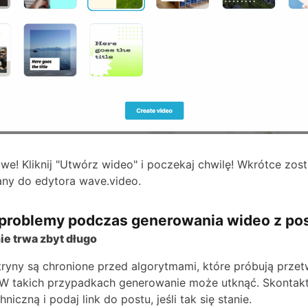
we! Kliknij "Utwórz wideo" i poczekaj chwilę! Wkrótce zos
ny do edytora wave.video.
problemy podczas generowania wideo z po
e trwa zbyt długo
tryny są chronione przed algorytmami, które próbują przet
W takich przypadkach generowanie może utknąć. Skontaktu
iczną i podaj link do postu, jeśli tak się stanie.