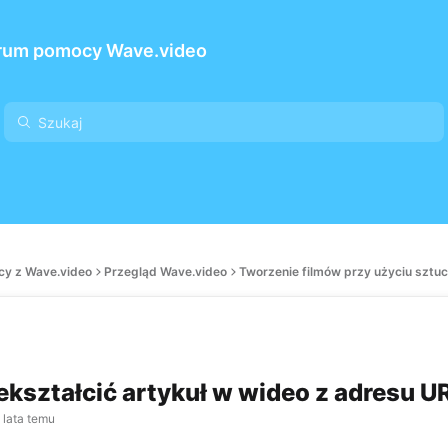
rum pomocy Wave.video
cy z Wave.video
Przegląd Wave.video
Tworzenie filmów przy użyciu sztucz
ekształcić artykuł w wideo z adresu U
 lata temu