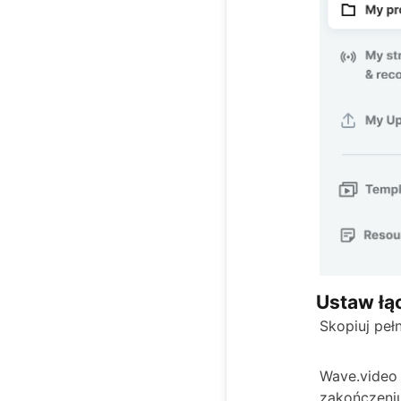
Ustaw łą
Skopiuj peł
Wave.video 
zakończeni