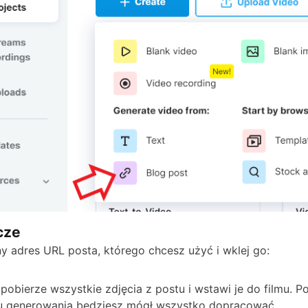
cze
ny adres URL posta, którego chcesz użyć i wklej go:
pobierze wszystkie zdjęcia z postu i wstawi je do filmu. P
u generowania będziesz mógł wszystko dopracować.