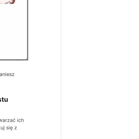
taniesz
stu
warzać ich
j się z