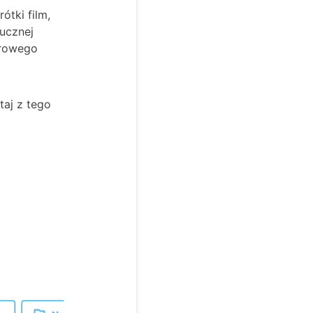
ótki film,
ucznej
urowego
taj z tego