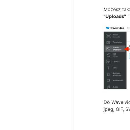
Możesz takż
"Uploads"
i 
Do Wave.vid
jpeg, GIF, 