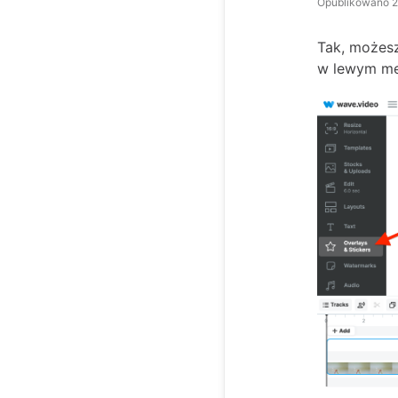
Opublikowano
2
Tak, możesz
w lewym men