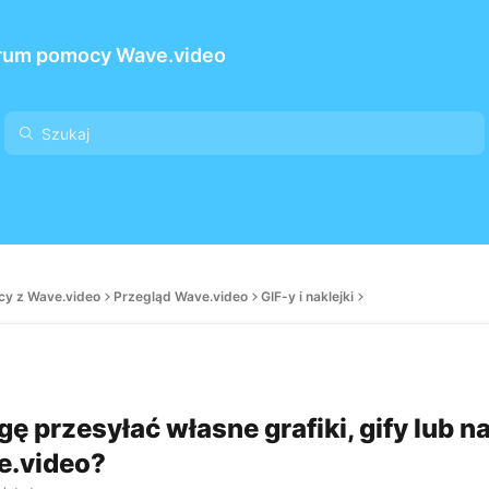
rum pomocy Wave.video
cy z Wave.video
Przegląd Wave.video
GIF-y i naklejki
ę przesyłać własne grafiki, gify lub na
e.video?