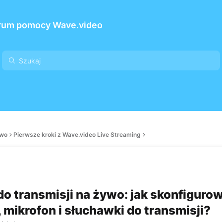
rum pomocy Wave.video
ywo
Pierwsze kroki z Wave.video Live Streaming
do transmisji na żywo: jak skonfiguro
 mikrofon i słuchawki do transmisji?