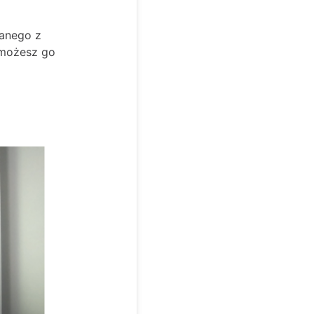
wanego z
 możesz go