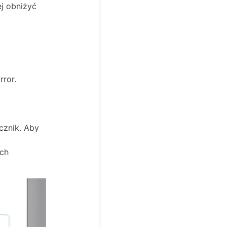
ej obniżyć
rror.
cznik. Aby
ech