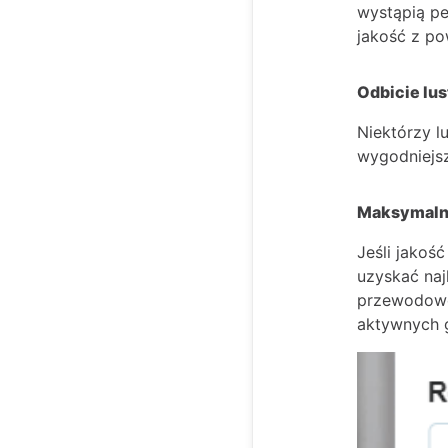
wystąpią pe
jakość z p
Odbicie lu
Niektórzy l
wygodniejsz
Maksymaln
Jeśli jakoś
uzyskać naj
przewodoweg
aktywnych g