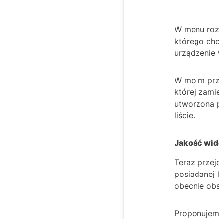
W menu ro
którego chc
urządzenie w
W moim pr
której zam
utworzona p
liście.
Jakość wid
Teraz przej
posiadanej 
obecnie obs
Proponujemy