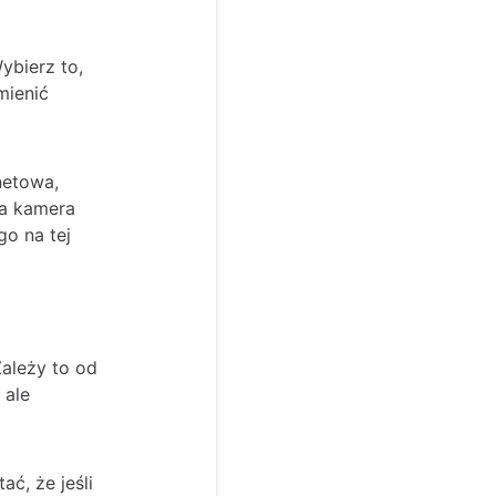
ybierz to,
mienić
netowa,
na kamera
go na tej
Zależy to od
 ale
ć, że jeśli