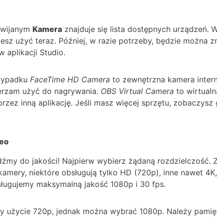
zwijanym
Kamera
znajduje się lista dostępnych urządzeń. W
esz użyć teraz. Później, w razie potrzeby, będzie można z
 aplikacji Studio.
zypadku
FaceTime HD Camera
to zewnętrzna kamera inter
ierzam użyć do nagrywania.
OBS Virtual Camera
to wirtual
rzez inną aplikację. Jeśli masz więcej sprzętu, zobaczysz 
eo
dźmy do jakości! Najpierw wybierz żądaną rozdzielczość. 
kamery, niektóre obsługują tylko HD (720p), inne nawet 4K,
ługujemy maksymalną jakość 1080p i 30 fps.
 użycie 720p, jednak można wybrać 1080p. Należy pamięta