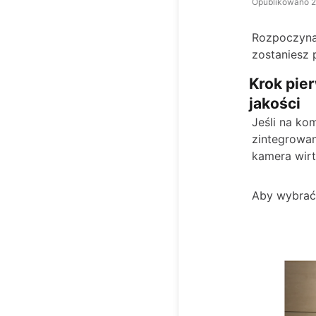
Opublikowano
2
Rozpoczynaj
zostaniesz 
Krok pie
jakości
Jeśli na ko
zintegrowan
kamera wirt
Aby wybrać 