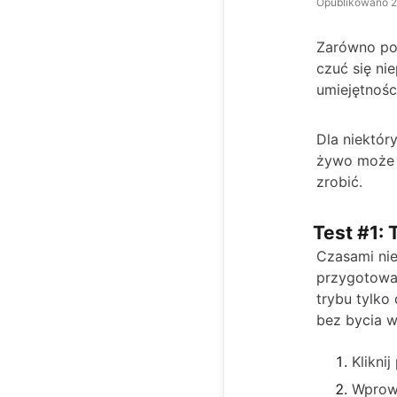
Opublikowano
2
Zarówno poc
czuć się ni
umiejętnośc
Dla niektór
żywo może n
zrobić.
Test #1: 
Czasami nie
przygotowan
trybu tylko
bez bycia w
Klikni
Wprowa