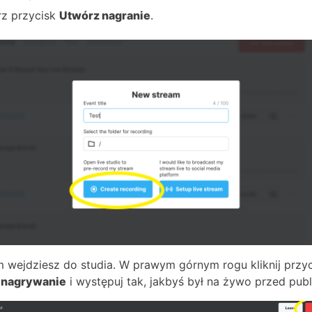
z przycisk
Utwórz nagranie
.
 wejdziesz do studia. W prawym górnym rogu kliknij przyc
 nagrywanie
i występuj tak, jakbyś był na żywo przed publ