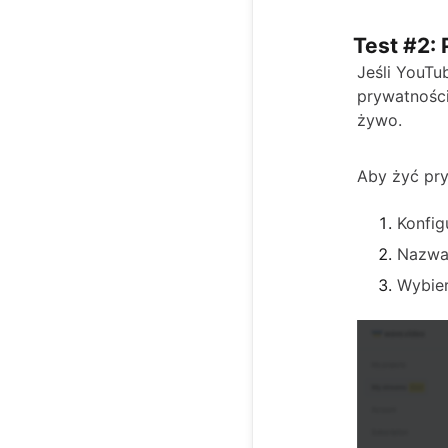
Test #2:
Jeśli YouTu
prywatności
żywo.
Aby żyć pry
Konfig
Nazw
Wybier