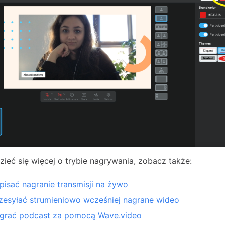
ieć się więcej o trybie nagrywania, zobacz także:
pisać nagranie transmisji na żywo
zesyłać strumieniowo wcześniej nagrane wideo
agrać podcast za pomocą Wave.video