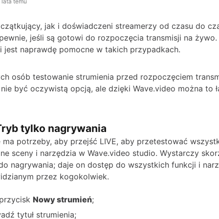
 lata temu
zątkujący, jak i doświadczeni streamerzy od czasu do c
epewnie, jeśli są gotowi do rozpoczęcia transmisji na żywo
i jest naprawdę pomocne w takich przypadkach.
ych osób testowanie strumienia przed rozpoczęciem transmi
ie być oczywistą opcją, ale dzięki Wave.video można to 
Tryb tylko nagrywania
 ma potrzeby, aby przejść LIVE, aby przetestować wszystk
e sceny i narzędzia w Wave.video studio. Wystarczy skor
 do nagrywania; daje on dostęp do wszystkich funkcji i narz
idzianym przez kogokolwiek.
j przycisk
Nowy strumień
;
dź tytuł strumienia;