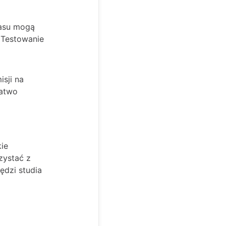
zasu mogą
. Testowanie
sji na
łatwo
ie
zystać z
ędzi studia