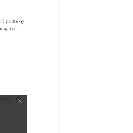
ć politykę
isją na