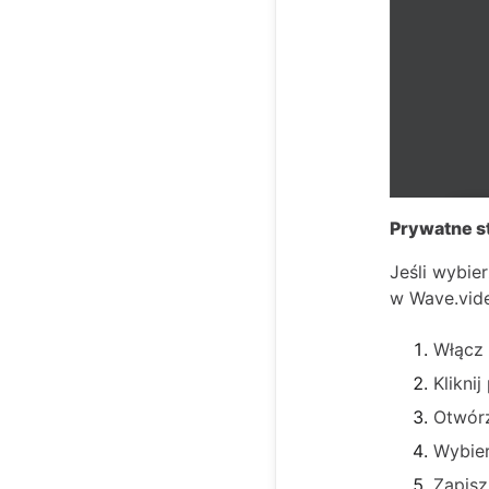
Prywatne s
Jeśli wybie
w Wave.vid
Włącz 
Klikni
Otwór
Wybie
Zapisz