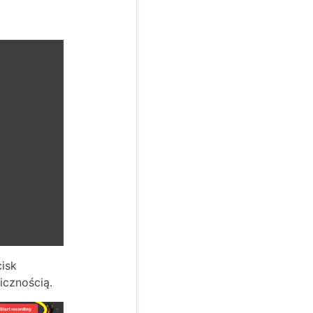
isk
icznością.