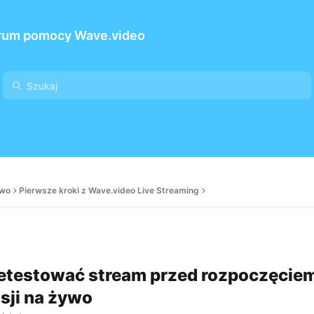
rum pomocy Wave.video
ywo
Pierwsze kroki z Wave.video Live Streaming
etestować stream przed rozpoczęcie
sji na żywo