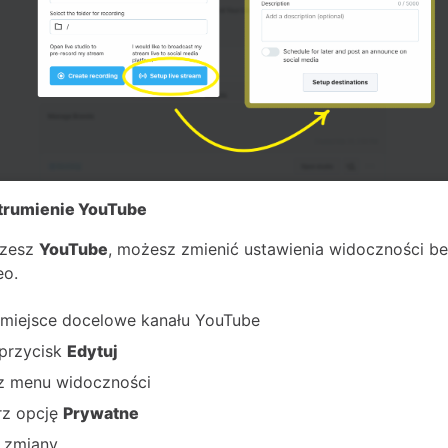
trumienie YouTube
rzesz
YouTube
, możesz zmienić ustawienia widoczności b
eo.
miejsce docelowe kanału YouTube
j przycisk
Edytuj
z menu widoczności
rz opcję
Prywatne
 zmiany