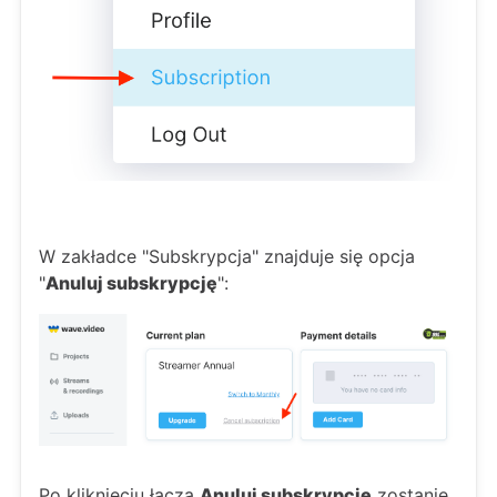
W zakładce "Subskrypcja" znajduje się opcja
"
Anuluj subskrypcję
":
Po kliknięciu łącza
Anuluj subskrypcję
zostanie