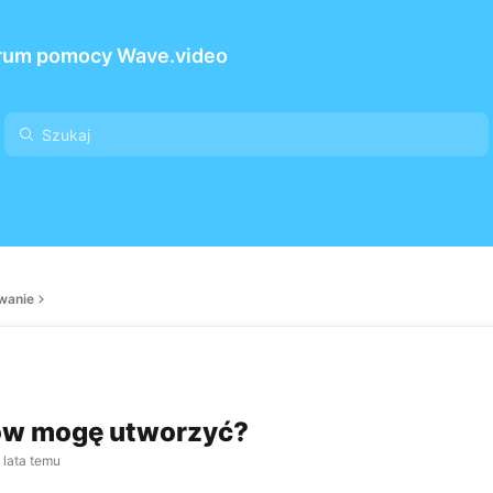
rum pomocy Wave.video
owanie
mów mogę utworzyć?
 lata temu