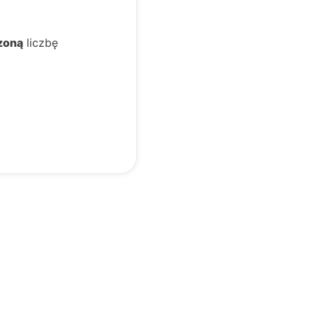
zoną
liczbę