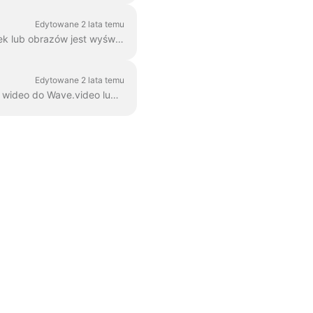
Edytowane 2 lata temu
FPS to skrót od "Frames Per Second" (klatek na sekundę). Mierzy on, ile pojedynczych klatek lub obrazów jest wyświetlanych lub przechwytywanych na sekundę w GIF-ie. W mediach cyfrowych, ...
Edytowane 2 lata temu
W Wave.video można dodawać obrazy do filmów. Oto jak to zrobić. Krok 1. Prześlij swój klip wideo do Wave.video lub wybierz jeden z ...