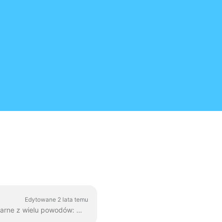
Edytowane 2 lata temu
Listy wideo to świetny sposób na udostępnianie informacji w sposób wizualny. Są one popularne z wielu powodów: Widzowie wiedzą, czego się spodziewać. ...