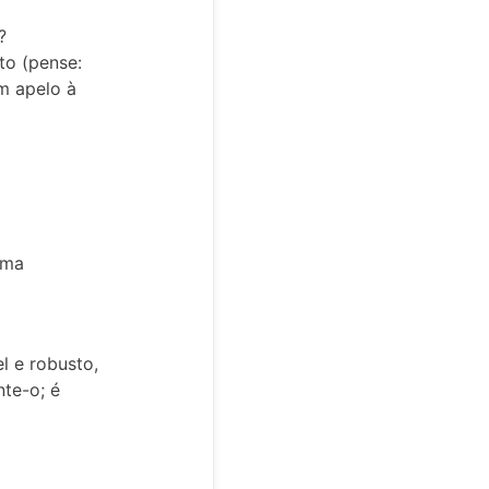
?
to (pense:
m apelo à
uma
el e robusto,
nte-o; é