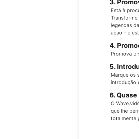
3. Promo
Está à proc
Transforme-
legendas da
ação - e es
4. Promo
Promova o s
5. Introd
Marque os s
introdução 
6. Quase 
O Wave.video
que lhe per
totalmente 