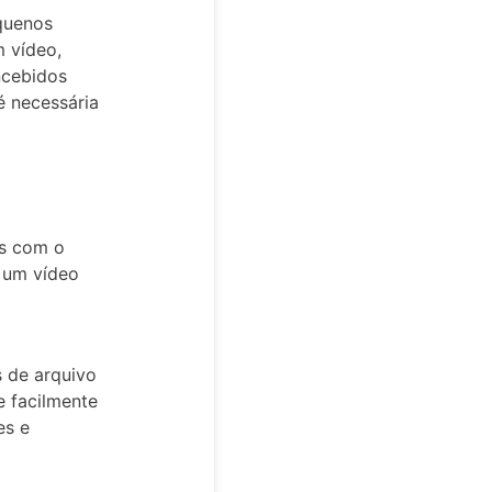
equenos
m vídeo,
ncebidos
é necessária
is com o
r um vídeo
s de arquivo
e facilmente
es e