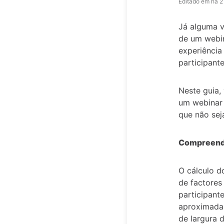
Editado em
há 2
Já alguma v
de um webin
experiência
participant
Neste guia,
um webinar 
que não sej
Compreende
O cálculo d
de factores
participant
aproximada 
de largura d