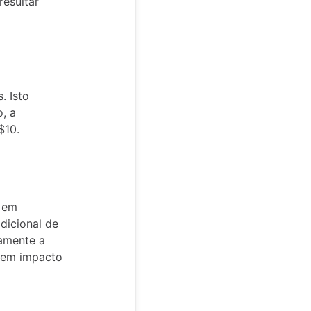
esultar
. Isto
o, a
$10.
s em
dicional de
tamente a
 tem impacto