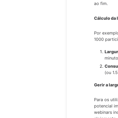
ao fim.
Cálculo da 
Por exemplo
1000 partic
Largur
minuto
Consum
(ou 1.
Gerir a lar
Para os uti
potencial i
webinars in