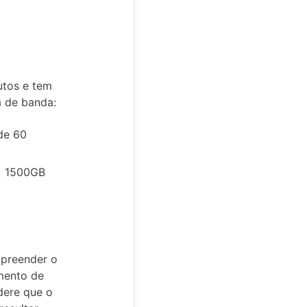
utos e tem
a de banda:
de 60
 = 1500GB
mpreender o
amento de
dere que o