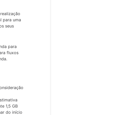
realização
al para uma
os seus
anda para
ara fluxos
nda.
consideração
stimativa
te 1,5 GB
ar do início