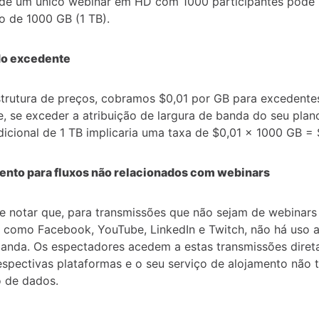
de um único webinar em HD com 1000 participantes pode r
 de 1000 GB (1 TB).
do excedente
trutura de preços, cobramos $0,01 por GB para excedentes
ue, se exceder a atribuição de largura de banda do seu plan
adicional de 1 TB implicaria uma taxa de $0,01 x 1000 GB = 
ento para fluxos não relacionados com webinars
e notar que, para transmissões que não sejam de webinar
 como Facebook, YouTube, LinkedIn e Twitch, não há uso a
banda. Os espectadores acedem a estas transmissões dire
respectivas plataformas e o seu serviço de alojamento não
 de dados.