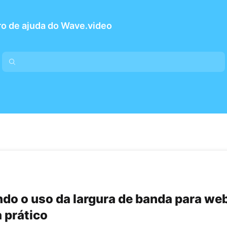
o de ajuda do Wave.video
do o uso da largura de banda para web
 prático