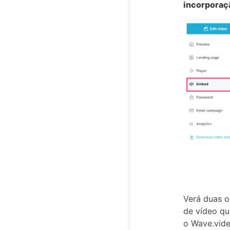
incorporaç
Verá duas 
de vídeo qu
o Wave.vide