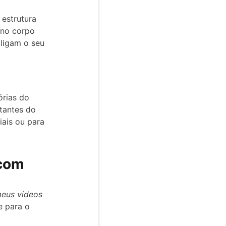
 estrutura
 no corpo
 ligam o seu
órias do
itantes do
iais ou para
 com
eus vídeos
e para o