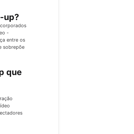
p-up?
ncorporados
eo -
ça entre os
se sobrepõe
p que
ração
vídeo
pectadores