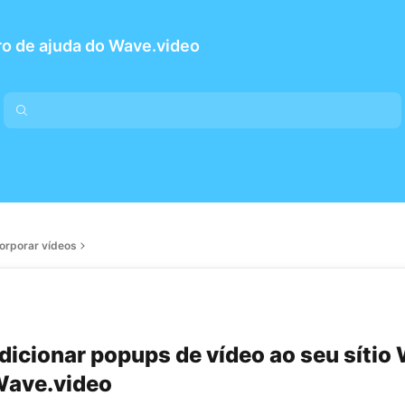
o de ajuda do Wave.video
corporar vídeos
icionar popups de vídeo ao seu sítio
Wave.video