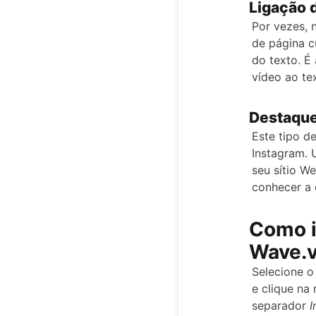
Ligação 
Por vezes, 
de página c
do texto. É 
vídeo ao te
Destaqu
Este tipo d
Instagram. 
seu sítio We
conhecer a 
Como i
Wave.v
Selecione o
e clique na 
separador
I