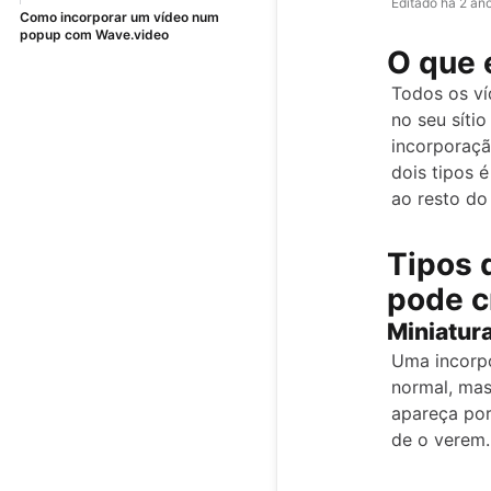
Editado
há 2 an
Como incorporar um vídeo num
popup com Wave.video
O que 
Todos os ví
no seu síti
incorporaçã
dois tipos 
ao resto do
Tipos 
pode c
Miniatur
Uma incorp
normal, mas
apareça por
de o verem.