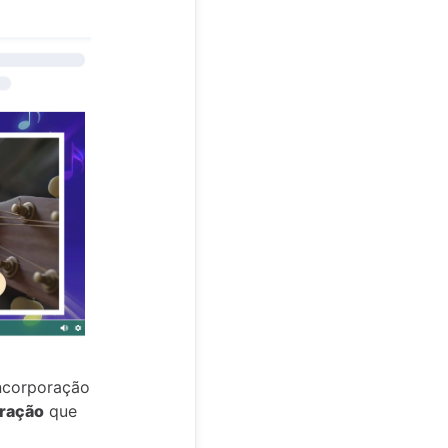
incorporação
oração
que