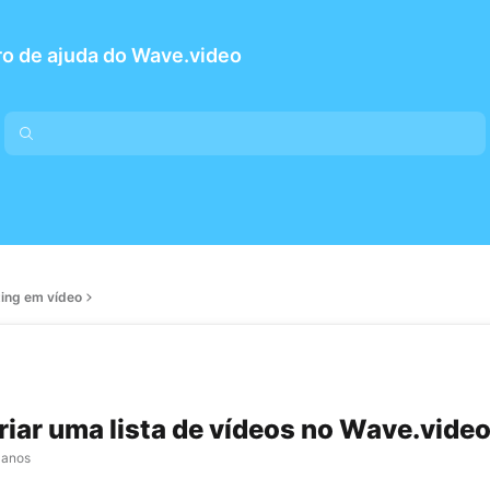
o de ajuda do Wave.video
ting em vídeo
iar uma lista de vídeos no Wave.vide
 anos