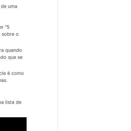
o de uma
er "5
 sobre o
ra quando
ado que se
icle é como
has.
a lista de