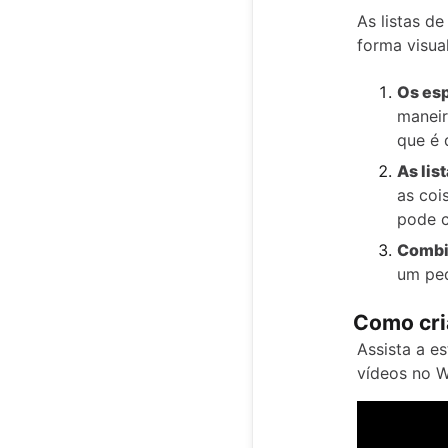
As listas d
forma visua
Os esp
maneir
que é 
As lis
as coi
pode c
Combi
um peq
Como cri
Assista a e
vídeos no W