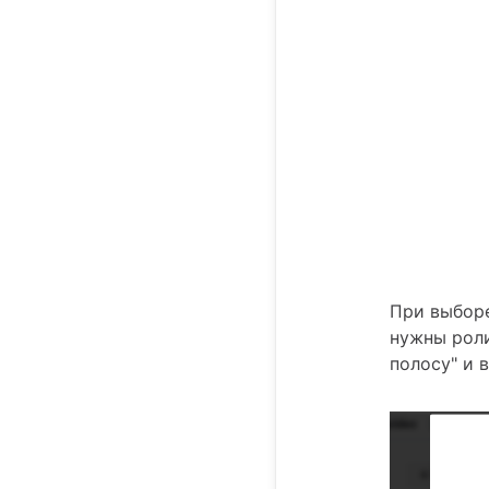
При выборе
нужны роли
полосу" и 