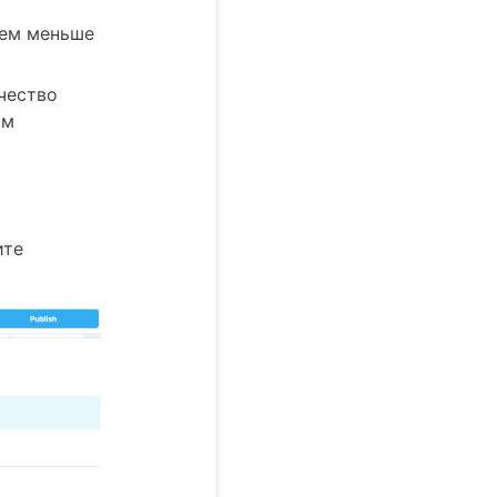
тем меньше
чество
им
ите