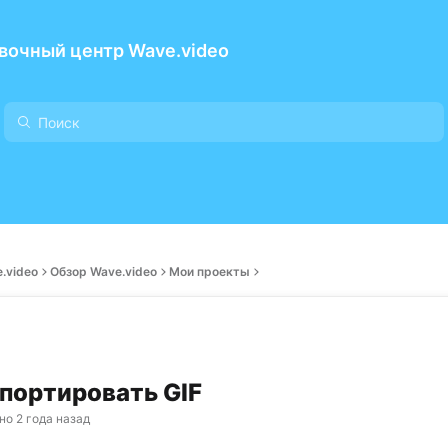
вочный центр Wave.video
.video
Обзор Wave.video
Мои проекты
спортировать GIF
но
2 года назад