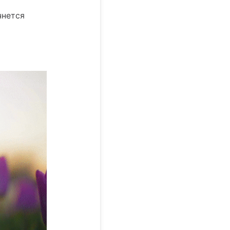
чнется