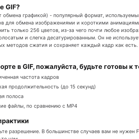
е GIF?
т обмена графикой) - популярный формат, используемы
ов для обмена изображениями и короткими анимациями
ить только 256 цветов, из-за чего почти любое изобр
олосатым и слегка десатурированным. Он не используе
х методов сжатия и сохраняет каждый кадр как есть.
орте в GIF, пожалуйста, будьте готовы к т
иченная частота кадров
кая продолжительность (до 15 секунд)
ая полоса
ие файлы, по сравнению с MP4
практики
те разрешение. В большинстве случаев вам не нужен Fu
ьте нам.