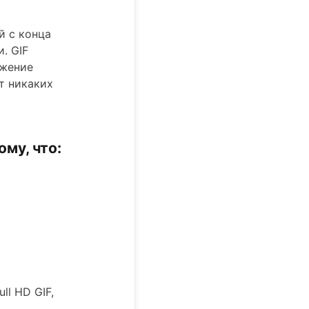
й с конца
. GIF
ажение
т никаких
ому, что:
ll HD GIF,