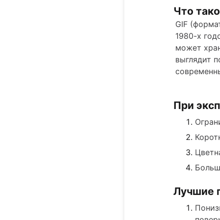
Что тако
GIF (форма
1980-х год
может хран
выглядит п
современны
При эксп
Огран
Корот
Цветн
Больш
Лучшие 
Понизь
повер