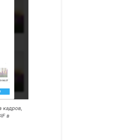
 кадров,
IF в