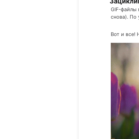
Зациклив
GIF-файлы 
снова). По
Вот и все!