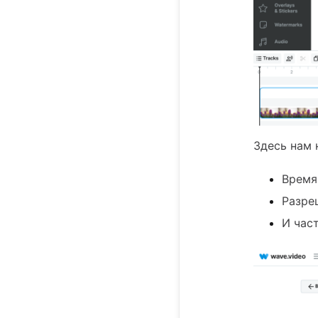
Здесь нам 
Время
Разре
И час