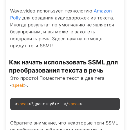
Wave.video использует технологию
Amazon
Polly
для создания аудиодорожек из текста.
Иногда результат по умолчанию не является
безупречным, и вы можете захотеть
подправить речь. Здесь вам на помощь
придут теги SSML!
Как начать использовать SSML для
преобразования текста в речь
Это просто! Поместите текст в два тега
<
speak
>:
<
speak
>Здравствуйте! </
speak
>
Обратите внимание, что некоторые теги SSML
не работают с нейронными голосами, и