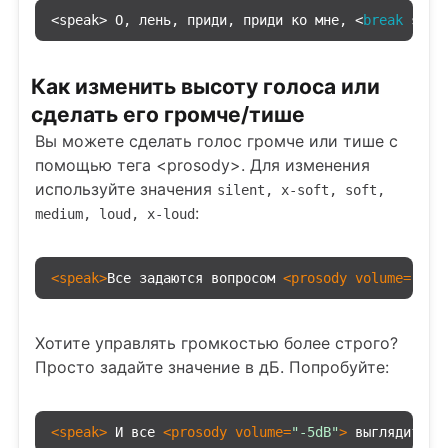
<speak> О, лень, приди, приди ко мне, <
break
 stre
Как изменить высоту голоса или
сделать его громче/тише
Вы можете сделать голос громче или тише с
помощью тега <prosody>. Для изменения
используйте значения
silent, x-soft, soft,
:
medium, loud, x-loud
<
speak
>
Все задаются вопросом 
<
prosody
volume
=
"x-l
Хотите управлять громкостью более строго?
Просто задайте значение в дБ. Попробуйте:
<
speak
>
 И все 
<
prosody
volume
=
"-5dB"
>
 выглядит хо