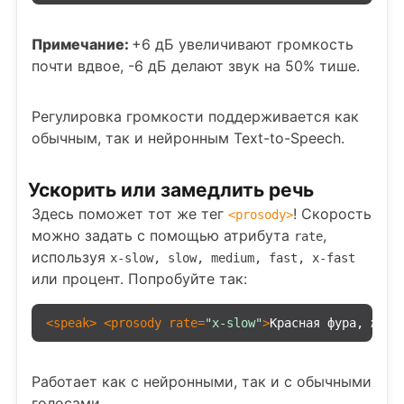
Примечание:
+6 дБ увеличивают громкость
почти вдвое, -6 дБ делают звук на 50% тише.
Регулировка громкости поддерживается как
обычным, так и нейронным Text-to-Speech.
Ускорить или замедлить речь
Здесь поможет тот же тег
! Скорость
<
prosody
>
можно задать с помощью атрибута
,
rate
используя
x-slow, slow, medium, fast, x-fast
или процент. Попробуйте так:
<
speak
>
<
prosody
rate
=
"x-slow"
>
Красная фура, желт
Работает как с нейронными, так и с обычными
голосами.