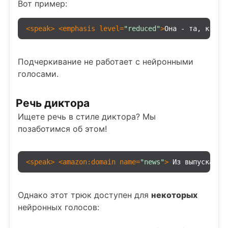
Вот пример:
<
speak
>
<
emphasis
level
=
"reduced"
>
Она - та, кто 
<
Подчеркивание не работает с нейронными
голосами.
Речь диктора
Ищете речь в стиле диктора? Мы
позаботимся об этом!
<
speak
>
<
amazon:domain
name
=
"news"
>
 Из выпуска га
Однако этот трюк доступен для
некоторых
нейронных голосов: