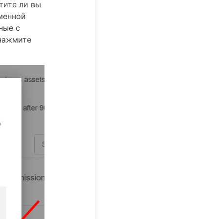
тите ли вы
менной
ные с
 нажмите