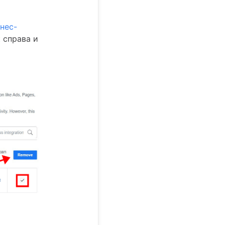
нес-
 справа и