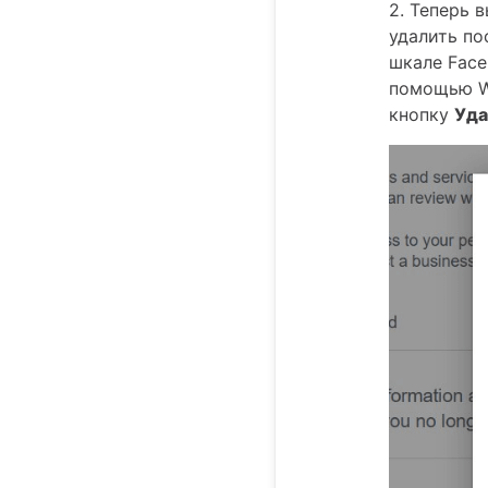
2. Теперь 
удалить по
шкале Face
помощью Wa
кнопку
Уда