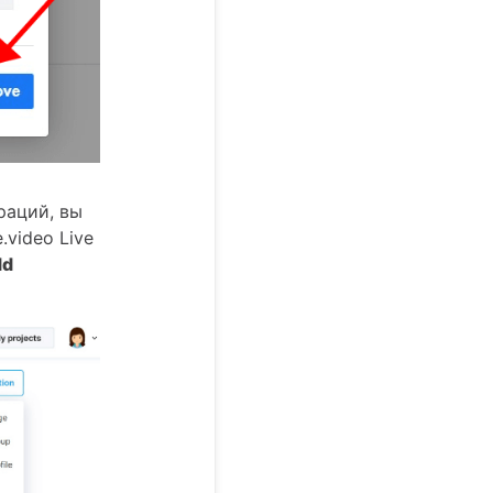
раций, вы
video Live
dd