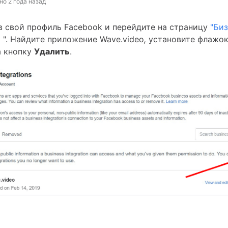
но
2 года назад
 в свой профиль Facebook и перейдите на страницу
"Биз
и
". Найдите приложение Wave.video
,
установите флажок
а кнопку
Удалить
.